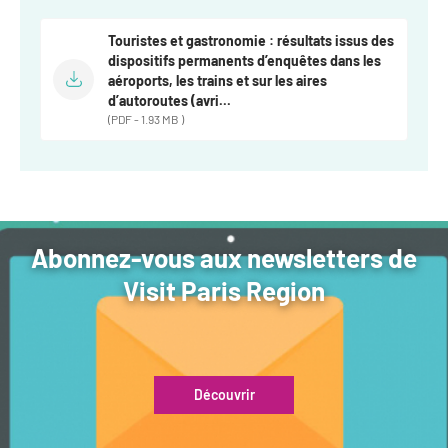
Newsletter BtoB
Annuaire accessibilité
Touristes et gastronomie : résultats issus des
Inscription à la newsletter
dispositifs permanents d’enquêtes dans les
Le Label Villes et Villages Fleuris
aéroports, les trains et sur les aires
Institutionnels du tourisme
d’autoroutes (avri...
(PDF - 1.93 MB )
L'organisation du label
Grands Evènements
S'investir dans le label
L'organisation des visites
Remise des Prix
Abonnez-vous aux newsletters de
Visit Paris Region
Découvrir