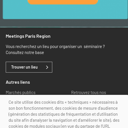
Meetings Paris Region
Vous recherchez un lieu pour organiser un séminaire ?
Consultez notre base
Trouver un lieu
Autres liens
Marchés publics
Retrouvez tous nos
partenaires
Ce site utilise des cookies dits « techniques » nécessaires à
son bon fonctionnement, des cookies de mesure d’audience
Nous suivre
(génération des statistiques de fréquentation et d’utilisation
du site afin d’analyser la navigation et d’améliorer le site), des
cookies de modules sociaux (en vue du partage de l’URL