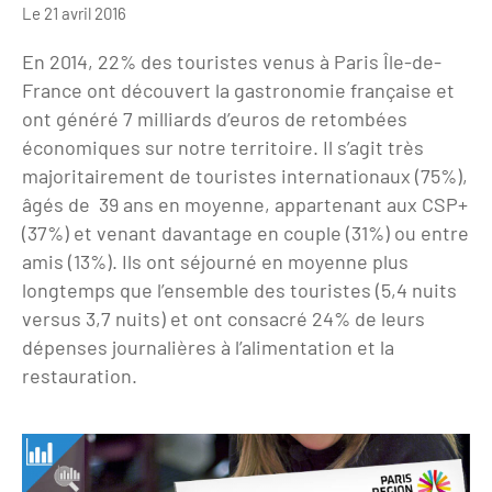
Le 21 avril 2016
Clientèles lointaines
La liste des OT d'Île-de-France
Restaurants impressionnistes
En 2014, 22% des touristes venus à Paris Île-de-
Clientèles spécifiques
APIDAE
Hébergements impressionnistes
France ont découvert la gastronomie française et
Etudes et enquêtes
Offres d'emplois et de stages
Offre culturelle impressionniste
ont généré 7 milliards d’euros de retombées
économiques sur notre territoire. Il s’agit très
Formations
Offre de la destination
Etudes thématiques
majoritairement de touristes internationaux (75%),
âgés de 39 ans en moyenne, appartenant aux CSP+
Dispositifs d'enquêtes
Mode d'emploi formations
Activités
(37%) et venant davantage en couple (31%) ou entre
Formations inter-filières
Musée - Monuments - Châteaux
amis (13%). Ils ont séjourné en moyenne plus
Chiffres Annuels
longtemps que l’ensemble des touristes (5,4 nuits
Formations OT
Croisiéristes/Bateaux
versus 3,7 nuits) et ont consacré 24% de leurs
Chiffres clés de la destination
Ateliers
Parcs d’attractions et animaliers
dépenses journalières à l’alimentation et la
Repères annuel
restauration.
Matinales
Cabarets et casino
Webinaires
Expériences et visites
E-learning
Grands magasins et outlets