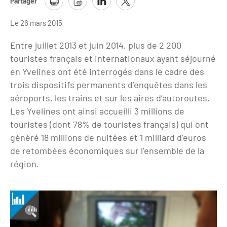
Partager
Clientèles lointaines
La liste des OT d'Île-de-France
Restaurants impressionnistes
Le 26 mars 2015
Clientèles spécifiques
APIDAE
Hébergements impressionnistes
Entre juillet 2013 et juin 2014, plus de 2 200
Etudes et enquêtes
Offres d'emplois et de stages
Offre culturelle impressionniste
touristes français et internationaux ayant séjourné
Formations
en Yvelines ont été interrogés dans le cadre des
Offre de la destination
Etudes thématiques
trois dispositifs permanents d’enquêtes dans les
Dispositifs d'enquêtes
Mode d'emploi formations
aéroports, les trains et sur les aires d’autoroutes.
Activités
Les Yvelines ont ainsi accueilli 3 millions de
Formations inter-filières
Musée - Monuments - Châteaux
Chiffres Annuels
touristes (dont 78% de touristes français) qui ont
Formations OT
généré 18 millions de nuitées et 1 milliard d’euros
Croisiéristes/Bateaux
Chiffres clés de la destination
de retombées économiques sur l’ensemble de la
Ateliers
Parcs d’attractions et animaliers
région.
Repères annuel
Matinales
Cabarets et casino
Webinaires
Expériences et visites
E-learning
Grands magasins et outlets