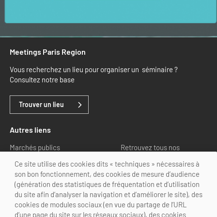
Meetings Paris Region
Vous recherchez un lieu pour organiser un séminaire ?
Consultez notre base
Trouver un lieu
Autres liens
Marchés publics
Retrouvez tous nos
partenaires
Ce site utilise des cookies dits « techniques » nécessaires à
son bon fonctionnement, des cookies de mesure d’audience
Nous suivre
(génération des statistiques de fréquentation et d’utilisation
du site afin d’analyser la navigation et d’améliorer le site), des
cookies de modules sociaux (en vue du partage de l’URL
d’une page du site sur les réseaux sociaux), des cookies