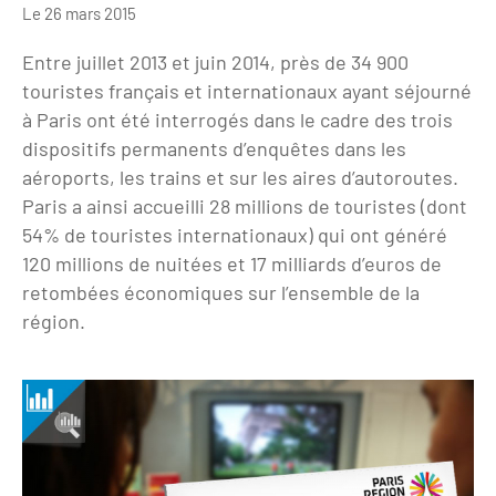
Le 26 mars 2015
Clientèles lointaines
La liste des OT d'Île-de-France
Restaurants impressionnistes
Entre juillet 2013 et juin 2014, près de 34 900
Clientèles spécifiques
APIDAE
Hébergements impressionnistes
touristes français et internationaux ayant séjourné
Etudes et enquêtes
Offres d'emplois et de stages
Offre culturelle impressionniste
à Paris ont été interrogés dans le cadre des trois
dispositifs permanents d’enquêtes dans les
Formations
Offre de la destination
Etudes thématiques
aéroports, les trains et sur les aires d’autoroutes.
Paris a ainsi accueilli 28 millions de touristes (dont
Dispositifs d'enquêtes
Mode d'emploi formations
Activités
54% de touristes internationaux) qui ont généré
Formations inter-filières
Musée - Monuments - Châteaux
120 millions de nuitées et 17 milliards d’euros de
Chiffres Annuels
retombées économiques sur l’ensemble de la
Formations OT
Croisiéristes/Bateaux
région.
Chiffres clés de la destination
Ateliers
Parcs d’attractions et animaliers
Repères annuel
Matinales
Cabarets et casino
Webinaires
Expériences et visites
E-learning
Grands magasins et outlets