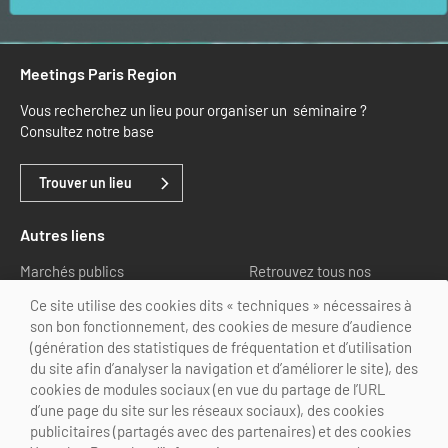
Meetings Paris Region
Vous recherchez un lieu pour organiser un séminaire ?
Consultez notre base
Trouver un lieu
Autres liens
Marchés publics
Retrouvez tous nos
partenaires
Ce site utilise des cookies dits « techniques » nécessaires à
son bon fonctionnement, des cookies de mesure d’audience
Nous suivre
(génération des statistiques de fréquentation et d’utilisation
du site afin d’analyser la navigation et d’améliorer le site), des
cookies de modules sociaux (en vue du partage de l’URL
d’une page du site sur les réseaux sociaux), des cookies
publicitaires (partagés avec des partenaires) et des cookies