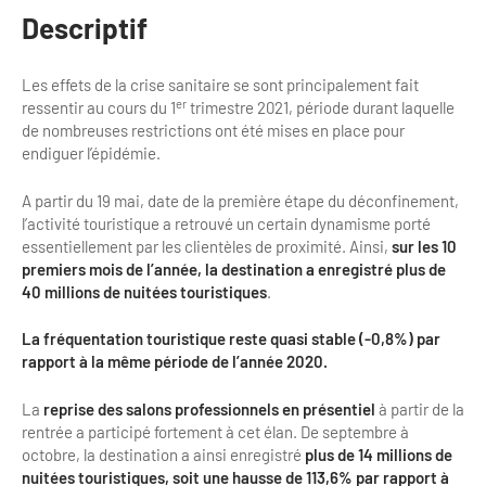
Descriptif
Bilan des actions de professionnalisation
Golfs
Améliorer l’expérience de vos visiteurs
City Tours
Les effets de la crise sanitaire se sont principalement fait
er
ressentir au cours du 1
trimestre 2021, période durant laquelle
Incentive et team building
Besoins et attentes des visiteurs
de nombreuses restrictions ont été mises
en place pour
endiguer l’épidémie.
Logistique
Améliorer la qualité
Agences Réceptives et évènementielles
A partir du 19 mai, date de la première étape du déconfinement,
Partage d'expériences professionnelles
l’activité touristique a retrouvé un certain dynamisme porté
Guides et interprètes
essentiellement par les clientèles de proximité. Ainsi,
sur les 10
Labels, Certifications et Normes
premiers mois de l’année, la destination a enregistré plus de
Services, Wifi, cartes
Accessibilité
40 millions de nuitées touristiques
.
Autocaristes/Transporteurs/transféristes
La fréquentation touristique reste quasi stable (-0,8%) par
Tourisme & Handicap
rapport à la même période de l’année 2020.
Destination Groupes
Se former et s'informer à l'Accessibilité
La
reprise des salons professionnels en présentiel
à partir de la
rentrée a participé fortement à cet élan. De septembre à
Nos publics en situation de handicap
Magazine Paris Region
octobre, la destination a ainsi enregistré
plus de 14 millions de
Comment se rendre accessible?
nuitées touristiques, soit une hausse de 113,6% par rapport à