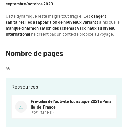
Newsletter BtoB
septembre/octobre 2020
.
Annuaire accessibilité
Inscription à la newsletter
Cette dynamique reste malgré tout fragile. Les
dangers
Le Label Villes et Villages Fleuris
sanitaires liés à l'apparition de nouveaux variants
ainsi que le
Institutionnels du tourisme
manque d'harmonisation des schémas vaccinaux au niveau
international
ne créent pas un contexte propice au voyage.
L'organisation du label
Grands Evènements
S'investir dans le label
Nombre de pages
L'organisation des visites
46
Remise des Prix
Ressources
Pré-bilan de l’activité touristique 2021 à Paris
Île-de-France
(PDF - 3.84 MB )