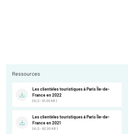
Newsletter BtoB
Annuaire accessibilité
Inscription à la newsletter
Le Label Villes et Villages Fleuris
Institutionnels du tourisme
L'organisation du label
Grands Evènements
S'investir dans le label
L'organisation des visites
Remise des Prix
Ressources
Les clientèles touristiques à Paris Île-de-
France en 2022
(XLS - 61.00 KB )
Les clientèles touristiques à Paris Île-de-
France en 2021
(XLS - 62.00 KB )