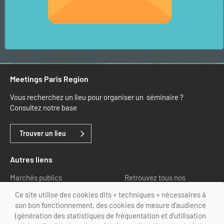
Meetings Paris Region
Vous recherchez un lieu pour organiser un séminaire ?
Consultez notre base
Trouver un lieu
Autres liens
Marchés publics
Retrouvez tous nos
partenaires
Ce site utilise des cookies dits « techniques » nécessaires à
son bon fonctionnement, des cookies de mesure d’audience
Nous suivre
(génération des statistiques de fréquentation et d’utilisation