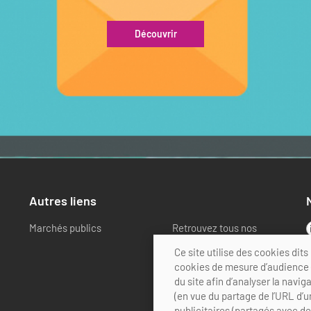
Découvrir
Autres liens
Marchés publics
Retrouvez tous nos
partenaires
Ce site utilise des cookies di
cookies de mesure d’audience (
du site afin d’analyser la navig
(en vue du partage de l’URL d’u
publicitaires (partagés avec d