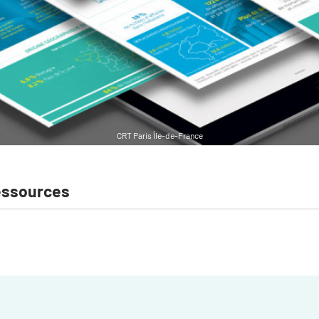
CRT Paris Île-de-France
essources