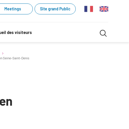
Meetings
Site grand Public
Recherche
eil des visiteurs
Recherch
dans
 en Seine-Saint-Denis
le
site
 en