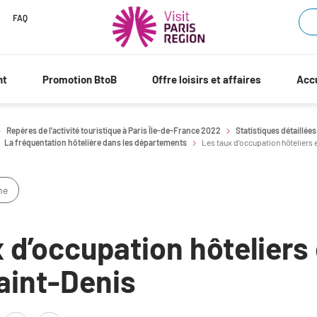
FAQ
nt
Promotion BtoB
Offre loisirs et affaires
Accu
Repères de l’activité touristique à Paris Île-de-France 2022
Statistiques détaillées
La fréquentation hôtelière dans les départements
Les taux d’occupation hôteliers
me
 d’occupation hôteliers
aint-Denis