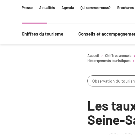
Contenu
Navigation
Recherche
Presse
Actualités
Agenda
Qui sommes-nous?
Brochures
principale
Chiffres du tourisme
Conseils et accompagneme
Accueil
Chiffres annuels
Hébergements touristiques
Observation du touris
Les taux
Seine-S