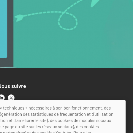
Nous suivre
ts « techniques » nécessaires à son bon fonctionnement, des
génération des statistiques de fréquentation et d’utilisation
ation et d’améliorer le site), des cookies de modules sociaux
ne page du site sur les réseaux sociaux), des cookies
es partenaires) et des cookies Youtube. Pour plus