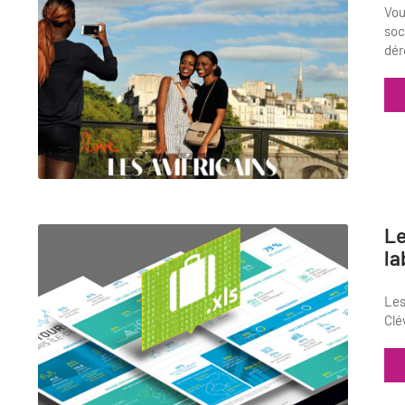
Vou
soc
dér
Le
la
Les
Clé