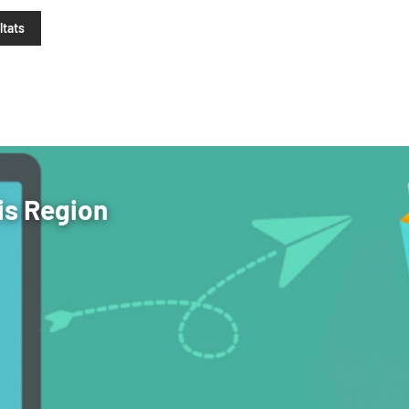
ltats
is Region