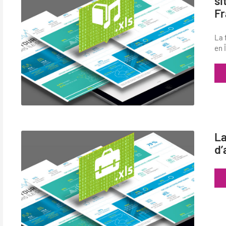
si
Fr
La 
en 
La
d’