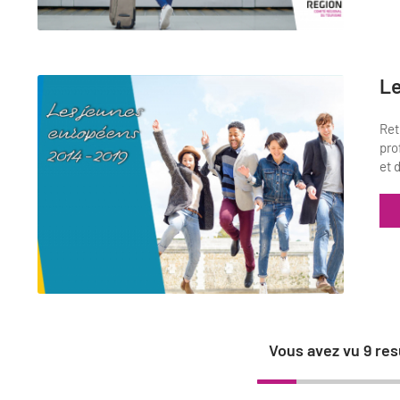
Le
Ret
pro
et 
Vous avez vu
9
res