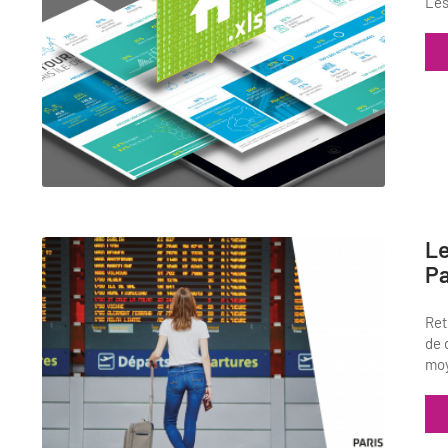
Les
Le
Pa
Ret
de 
moy