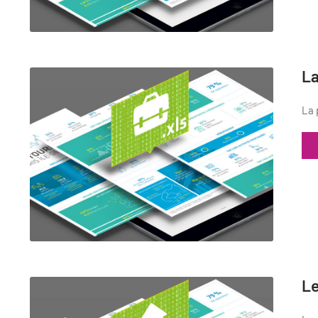
La
La 
Le