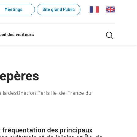
Meetings
Site grand Public
Recherche
eil des visiteurs
Recherch
dans
le
Repères
site
e la destination Paris Ile-de-France du
 fréquentation des principaux