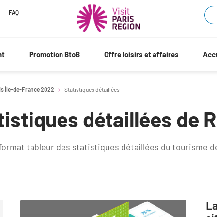
FAQ
nt
Promotion BtoB
Offre loisirs et affaires
Accu
aris Île-de-France 2022
Statistiques détaillées
tistiques détaillées de 
 format tableur des statistiques détaillées du tourisme d
La