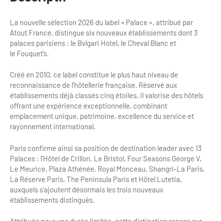
Bilan des actions de professionnalisation
Golfs
La nouvelle sélection 2026 du label « Palace », attribué par
Améliorer l’expérience de vos visiteurs
City Tours
Atout France, distingue six nouveaux établissements dont 3
palaces parisiens : le Bvlgari Hotel, le Cheval Blanc et
Incentive et team building
le Fouquet’s.
Besoins et attentes des visiteurs
Logistique
Améliorer la qualité
Créé en 2010, ce label constitue le plus haut niveau de
reconnaissance de l’hôtellerie française. Réservé aux
Agences Réceptives et évènementielles
Partage d'expériences professionnelles
établissements déjà classés cinq étoiles, il valorise des hôtels
offrant une expérience exceptionnelle, combinant
Guides et interprètes
Labels, Certifications et Normes
emplacement unique, patrimoine, excellence du service et
rayonnement international.
Services, Wifi, cartes
Accessibilité
Paris confirme ainsi sa position de destination leader avec 13
Autocaristes/Transporteurs/transféristes
Tourisme & Handicap
Palaces : l'Hôtel de Crillon, Le Bristol, Four Seasons George V,
Le Meurice, Plaza Athénée, Royal Monceau, Shangri-La Paris,
Destination Groupes
Se former et s'informer à l'Accessibilité
La Réserve Paris, The Peninsula Paris et Hôtel Lutetia,
auxquels s’ajoutent désormais les trois nouveaux
Nos publics en situation de handicap
établissements distingués.
Magazine Paris Region
Comment se rendre accessible?