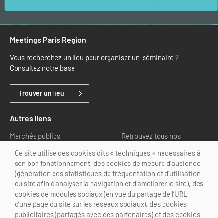
Meetings Paris Region
Vous recherchez un lieu pour organiser un séminaire ?
Consultez notre base
Trouver un lieu
Autres liens
Marchés publics
Retrouvez tous nos
partenaires
Ce site utilise des cookies dits « techniques » nécessaires à
son bon fonctionnement, des cookies de mesure d’audience
Nous suivre
(génération des statistiques de fréquentation et d’utilisation
du site afin d’analyser la navigation et d’améliorer le site), des
cookies de modules sociaux (en vue du partage de l’URL
d’une page du site sur les réseaux sociaux), des cookies
publicitaires (partagés avec des partenaires) et des cookies