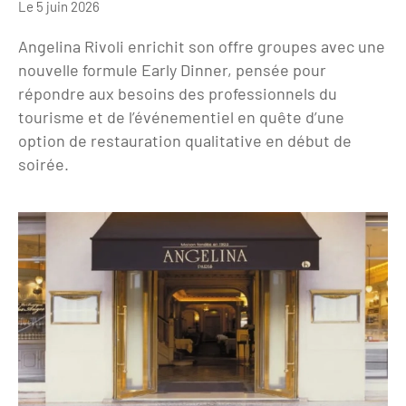
Le 5 juin 2026
Clientèles lointaines
La liste des OT d'Île-de-France
Restaurants impressionnistes
Angelina Rivoli enrichit son offre groupes avec une
Clientèles spécifiques
APIDAE
Hébergements impressionnistes
nouvelle formule Early Dinner, pensée pour
Etudes et enquêtes
Offres d'emplois et de stages
répondre aux besoins des professionnels du
Offre culturelle impressionniste
tourisme et de l’événementiel en quête d’une
Formations
Offre de la destination
Etudes thématiques
option de restauration qualitative en début de
soirée.
Dispositifs d'enquêtes
Mode d'emploi formations
Activités
Formations inter-filières
Musée - Monuments - Châteaux
Chiffres Annuels
Formations OT
Croisiéristes/Bateaux
Chiffres clés de la destination
Ateliers
Parcs d’attractions et animaliers
Repères annuel
Matinales
Cabarets et casino
Webinaires
Expériences et visites
E-learning
Grands magasins et outlets