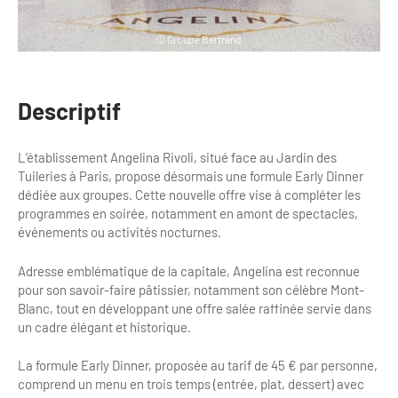
Bilan des actions de professionnalisation
Golfs
© Groupe Bertrand
Améliorer l’expérience de vos visiteurs
City Tours
Incentive et team building
Besoins et attentes des visiteurs
Descriptif
Logistique
Améliorer la qualité
L’établissement Angelina Rivoli, situé face au Jardin des
Agences Réceptives et évènementielles
Partage d'expériences professionnelles
Tuileries à Paris, propose désormais une formule Early Dinner
dédiée aux groupes. Cette nouvelle offre vise à compléter les
Guides et interprètes
Labels, Certifications et Normes
programmes en soirée, notamment en amont de spectacles,
événements ou activités nocturnes.
Services, Wifi, cartes
Accessibilité
Adresse emblématique de la capitale, Angelina est reconnue
Autocaristes/Transporteurs/transféristes
Tourisme & Handicap
pour son savoir-faire pâtissier, notamment son célèbre Mont-
Blanc, tout en développant une offre salée raffinée servie dans
Destination Groupes
Se former et s'informer à l'Accessibilité
un cadre élégant et historique.
Nos publics en situation de handicap
Magazine Paris Region
La formule Early Dinner, proposée au tarif de 45 € par personne,
comprend un menu en trois temps (entrée, plat, dessert) avec
Comment se rendre accessible?