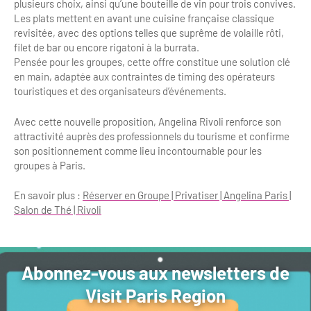
Newsletter BtoB
plusieurs choix, ainsi qu’une bouteille de vin pour trois convives.
Les plats mettent en avant une cuisine française classique
Annuaire accessibilité
Inscription à la newsletter
revisitée, avec des options telles que suprême de volaille rôti,
filet de bar ou encore rigatoni à la burrata.
Le Label Villes et Villages Fleuris
Pensée pour les groupes, cette offre constitue une solution clé
Institutionnels du tourisme
en main, adaptée aux contraintes de timing des opérateurs
L'organisation du label
touristiques et des organisateurs d’événements.
Grands Evènements
S'investir dans le label
Avec cette nouvelle proposition, Angelina Rivoli renforce son
attractivité auprès des professionnels du tourisme et confirme
L'organisation des visites
son positionnement comme lieu incontournable pour les
groupes à Paris.
Remise des Prix
En savoir plus :
Réserver en Groupe | Privatiser | Angelina Paris |
Salon de Thé | Rivoli
Abonnez-vous aux newsletters de
Visit Paris Region