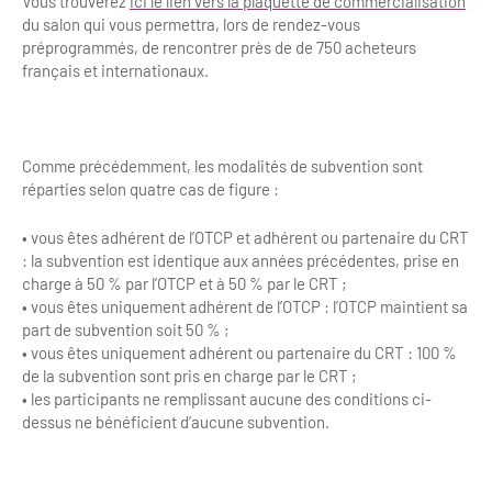
Vous trouverez
ici le lien vers la plaquette de commercialisation
Newsletter BtoB
du salon qui vous permettra, lors de rendez-vous
Annuaire accessibilité
Inscription à la newsletter
préprogrammés, de rencontrer près de de 750 acheteurs
français et internationaux.
Le Label Villes et Villages Fleuris
Institutionnels du tourisme
L'organisation du label
Grands Evènements
Comme précédemment, les modalités de subvention sont
S'investir dans le label
réparties selon quatre cas de figure :
L'organisation des visites
• vous êtes adhérent de l’OTCP et adhérent ou partenaire du CRT
: la subvention est identique aux années précédentes, prise en
Remise des Prix
charge à 50 % par l’OTCP et à 50 % par le CRT ;
• vous êtes uniquement adhérent de l’OTCP : l’OTCP maintient sa
part de subvention soit 50 % ;
• vous êtes uniquement adhérent ou partenaire du CRT : 100 %
de la subvention sont pris en charge par le CRT ;
• les participants ne remplissant aucune des conditions ci-
dessus ne bénéficient d’aucune subvention.