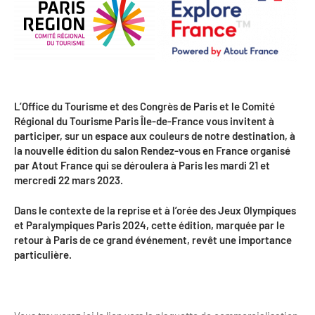
Bilan des actions de professionnalisation
Golfs
Améliorer l’expérience de vos visiteurs
City Tours
Incentive et team building
Besoins et attentes des visiteurs
Logistique
Améliorer la qualité
L’Office du Tourisme et des Congrès de Paris et le Comité
Régional du Tourisme Paris Île-de-France vous invitent à
Agences Réceptives et évènementielles
Partage d'expériences professionnelles
participer, sur un espace aux couleurs de notre destination, à
la nouvelle édition du salon Rendez-vous en France organisé
Guides et interprètes
Labels, Certifications et Normes
par Atout France qui se déroulera à Paris les mardi 21 et
mercredi 22 mars 2023.
Services, Wifi, cartes
Accessibilité
Dans le contexte de la reprise et à l’orée des Jeux Olympiques
Autocaristes/Transporteurs/transféristes
Tourisme & Handicap
et Paralympiques Paris 2024, cette édition, marquée par le
retour à Paris de ce grand événement, revêt une importance
Destination Groupes
Se former et s'informer à l'Accessibilité
particulière.
Nos publics en situation de handicap
Magazine Paris Region
Comment se rendre accessible?