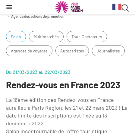
Reche
Contenu
Navigation
Recherche
principale
Rec
Agenda des actions de promotion
dan
Salon
Multimarchés
Tour-Opérateurs
Conjoncture
Aides et financements
Services aux clientèles d'affaires
Organisez votre séminaire
Volontaires du Tourisme
le
site
Agences de voyages
Autocaristes
Journalistes
Stratégie et plan d'actions BtoB 2026
Information Tourisme
Tableau de bord mensuel
Fonds Régional pour le Tourisme
Se déplacer à Paris Region
Bilans
Aides financières et subventions
Calendrier des opérations de promotion
Evénements & actualités
Du 21/03/2023 au 22/03/2023
Chiffre Spécial Covid
Tourisme durable
Rendez-vous en France 2023
Travel Trade News
Expositions
Profils des clientèles
Les Offices de Tourisme
Évènements sportifs
La 16ème édition des Rendez-vous en France
Clientèle francilienne
Outils pour vos professionnels
aura lieu à Paris Region, les 21 et 22 mars 2023 ! La
Guide de la Destination
date limite des inscriptions est fixée au 13
Clientèle française
Outils pour votre Office de Tourisme
décembre 2022.
Destination Impressionnisme
Clientèle de proximité
Lettres information réseau
Salon incontournable de l’offre touristique