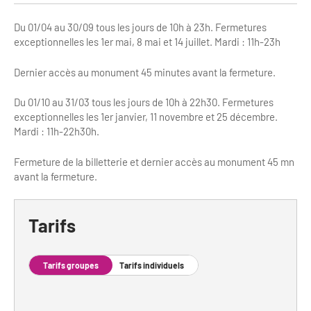
Bilan des actions de professionnalisation
Golfs
Du 01/04 au 30/09 tous les jours de 10h à 23h. Fermetures
Améliorer l’expérience de vos visiteurs
exceptionnelles les 1er mai, 8 mai et 14 juillet. Mardi : 11h-23h
City Tours
Dernier accès au monument 45 minutes avant la fermeture.
Incentive et team building
Besoins et attentes des visiteurs
Logistique
Du 01/10 au 31/03 tous les jours de 10h à 22h30. Fermetures
Améliorer la qualité
exceptionnelles les 1er janvier, 11 novembre et 25 décembre.
Agences Réceptives et évènementielles
Mardi : 11h-22h30h.
Partage d'expériences professionnelles
Guides et interprètes
Labels, Certifications et Normes
Fermeture de la billetterie et dernier accès au monument 45 mn
avant la fermeture.
Services, Wifi, cartes
Accessibilité
Autocaristes/Transporteurs/transféristes
Tarifs
Tourisme & Handicap
Destination Groupes
Se former et s'informer à l'Accessibilité
Tarifs groupes
Tarifs individuels
Nos publics en situation de handicap
Magazine Paris Region
Comment se rendre accessible?