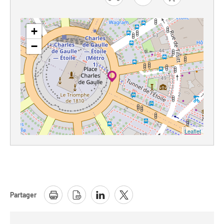
car
bike
foot
+
−
Leaflet
Partager