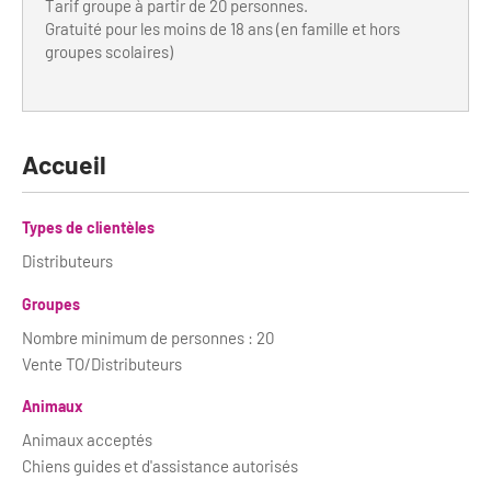
Newsletter BtoB
Tarif groupe à partir de 20 personnes.
Gratuité pour les moins de 18 ans (en famille et hors
Annuaire accessibilité
Inscription à la newsletter
groupes scolaires)
Le Label Villes et Villages Fleuris
Institutionnels du tourisme
L'organisation du label
Accueil
Grands Evènements
S'investir dans le label
L'organisation des visites
Types de clientèles
Distributeurs
Remise des Prix
Groupes
Nombre minimum de personnes : 20
Vente TO/Distributeurs
Animaux
Animaux acceptés
Chiens guides et d'assistance autorisés