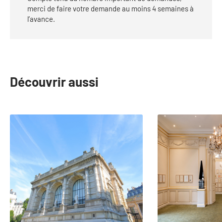
merci de faire votre demande au moins 4 semaines à
l’avance.
Découvrir aussi
slide
1
to
2
of
23