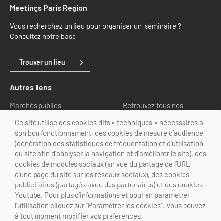
Meetings Paris Region
Vous recherchez un lieu pour organiser un séminaire ?
Consultez notre base
Trouver un lieu
Autres liens
Marchés publics
Retrouvez tous nos
partenaires
Ce site utilise des cookies dits « techniques » nécessaires à
son bon fonctionnement, des cookies de mesure d’audience
Nous suivre
(génération des statistiques de fréquentation et d’utilisation
du site afin d’analyser la navigation et d’améliorer le site), des
cookies de modules sociaux (en vue du partage de l’URL
d’une page du site sur les réseaux sociaux), des cookies
publicitaires (partagés avec des partenaires) et des cookies
Youtube. Pour plus d’informations et pour en paramétrer
@Choose Paris Region
l’utilisation cliquez sur "Paramétrer les cookies". Vous pouvez
Mentions légales
Crédits
Personnalisation des cookies
à tout moment modifier vos préférences.