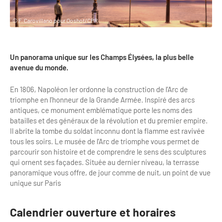
Clientèles lointaines
La liste des OT d'Île-de-France
Restaurants impressionnistes
© F. Carovillano pour Ooshot/CPR
Clientèles spécifiques
APIDAE
Hébergements impressionnistes
Etudes et enquêtes
Offres d'emplois et de stages
Offre culturelle impressionniste
Un panorama unique sur les Champs Élysées, la plus belle
Formations
avenue du monde.
Offre de la destination
Etudes thématiques
En 1806, Napoléon Ier ordonne la construction de l’Arc de
Dispositifs d'enquêtes
Mode d'emploi formations
Activités
triomphe en l’honneur de la Grande Armée. Inspiré des arcs
antiques, ce monument emblématique porte les noms des
Formations inter-filières
Musée - Monuments - Châteaux
Chiffres Annuels
batailles et des généraux de la révolution et du premier empire.
Il abrite la tombe du soldat inconnu dont la flamme est ravivée
Formations OT
Croisiéristes/Bateaux
tous les soirs. Le musée de l’Arc de triomphe vous permet de
Chiffres clés de la destination
parcourir son histoire et de comprendre le sens des sculptures
Ateliers
Parcs d’attractions et animaliers
qui ornent ses façades. Située au dernier niveau, la terrasse
Repères annuel
panoramique vous offre, de jour comme de nuit, un point de vue
Matinales
Cabarets et casino
unique sur Paris
Webinaires
Expériences et visites
Calendrier ouverture et horaires
E-learning
Grands magasins et outlets