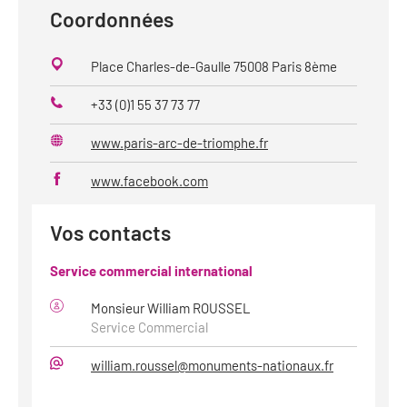
Coordonnées
Place Charles-de-Gaulle 75008 Paris 8ème
+33 (0)1 55 37 73 77
Téléphone
www.paris-arc-de-triomphe.fr
Site
web
www.facebook.com
Vos contacts
Service commercial international
Monsieur William ROUSSEL
Service Commercial
william.roussel@monuments-nationaux.fr
Mail