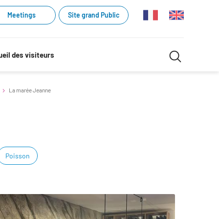
Meetings
Site grand Public
Recherche
eil des visiteurs
Recherch
dans
La marée Jeanne
le
site
Poisson