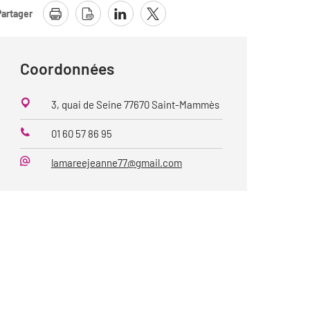
Partager
Coordonnées
3, quai de Seine 77670 Saint-Mammès
01 60 57 86 95
Téléphone
lamareejeanne77@gmail.com
Mail