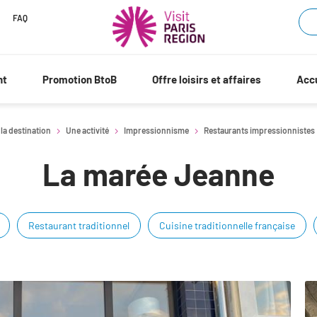
FAQ
nt
Promotion BtoB
Offre loisirs et affaires
Accu
 la destination
Une activité
Impressionnisme
Restaurants impressionnistes
La marée Jeanne
Restaurant traditionnel
Cuisine traditionnelle française