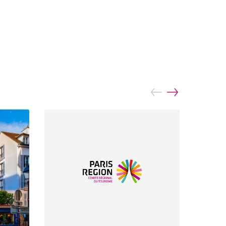
prev
next