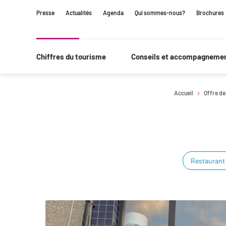
Contenu
Navigation
Recherche
Presse
Actualités
Agenda
Qui sommes-nous?
Brochures
principale
Chiffres du tourisme
Conseils et accompagneme
Accueil
Offre de
Restaurant