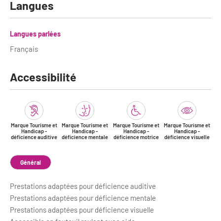
Newsletter BtoB
Langues
Annuaire accessibilité
Inscription à la newsletter
Langues parlées
Le Label Villes et Villages Fleuris
Institutionnels du tourisme
Français
L'organisation du label
Grands Evènements
Accessibilité
S'investir dans le label
L'organisation des visites
Remise des Prix
Marque Tourisme et
Marque Tourisme et
Marque Tourisme et
Marque Tourisme et
Handicap -
Handicap -
Handicap -
Handicap -
déficience auditive
déficience mentale
déficience motrice
déficience visuelle
Général
Prestations adaptées pour déficience auditive
Prestations adaptées pour déficience mentale
Prestations adaptées pour déficience visuelle