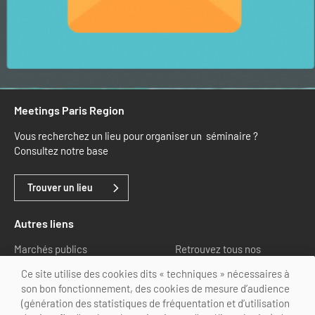
Meetings Paris Region
Vous recherchez un lieu pour organiser un séminaire ?
Consultez notre base
Trouver un lieu
Autres liens
Marchés publics
Retrouvez tous nos
partenaires
Ce site utilise des cookies dits « techniques » nécessaires à
son bon fonctionnement, des cookies de mesure d’audience
Nous suivre
(génération des statistiques de fréquentation et d’utilisation