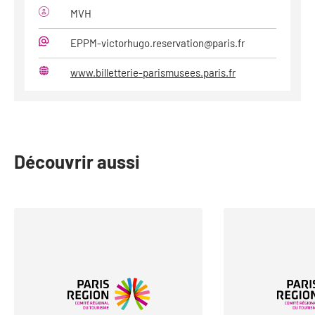
MVH
EPPM-victorhugo.reservation@paris.fr
Mail
www.billetterie-parismusees.paris.fr
Site
web
Découvrir aussi
slide
1
to
2
of
17