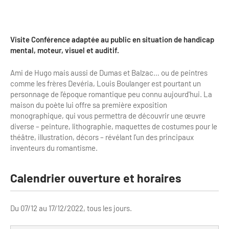
Clientèles lointaines
La liste des OT d'Île-de-France
Restaurants impressionnistes
Clientèles spécifiques
APIDAE
Hébergements impressionnistes
Visite Conférence adaptée au public en situation de handicap
Etudes et enquêtes
Offres d'emplois et de stages
mental, moteur, visuel et auditif.
Offre culturelle impressionniste
Formations
Offre de la destination
Ami de Hugo mais aussi de Dumas et Balzac… ou de peintres
Etudes thématiques
comme les frères Devéria, Louis Boulanger est pourtant un
personnage de l’époque romantique peu connu aujourd'hui. La
Dispositifs d'enquêtes
Mode d'emploi formations
Activités
maison du poète lui offre sa première exposition
monographique, qui vous permettra de découvrir une œuvre
Formations inter-filières
Musée - Monuments - Châteaux
Chiffres Annuels
diverse – peinture, lithographie, maquettes de costumes pour le
théâtre, illustration, décors – révélant l’un des principaux
Formations OT
Croisiéristes/Bateaux
inventeurs du romantisme.
Chiffres clés de la destination
Ateliers
Parcs d’attractions et animaliers
Repères annuel
Calendrier ouverture et horaires
Matinales
Cabarets et casino
Webinaires
Expériences et visites
Du 07/12 au 17/12/2022, tous les jours.
E-learning
Grands magasins et outlets