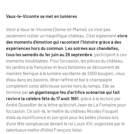
Newsletter BtoB
Annuaire accessibilité
Inscription à la newsletter
Vaux-le-Vicomte se met en lumières
Le Label Villes et Villages Fleuris
Institutionnels du tourisme
Venir à Vaux-le-Vicomte (Seine-et-Marne), ce n’est pas
seulement visiter un magnifique château. C’est également
vivre
L'organisation du label
des moments d’émotion qui racontent l’histoire grâce à des
Grands Evènements
expériences hors du commun
.
Les soirées aux chandelles,
S'investir dans le label
tous les samedis du 1er juin au 28 septembre
, participent à ces
L'organisation des visites
moments inoubliables. Pour l’occasion, les pièces du château,
les jardins à la française et leurs fontaines se découvrent de
Remise des Prix
manière féérique à la lumière vacillante de 2000 bougies. Jeux
d’eau dans les bassins, dîner raffiné et bar à champagne
complètent cette délicieuse soirée hors du temps. Elle se
termine par
un gigantesque feu d’artifice scénarisé qui fait
revivre la célèbre fête du 17 août 1661
, grâce à la lecture par
André Dussollier de la lettre qu’écrivit Jean de La Fontaine pour
l’occasion. Ce soir-là, le maître du château Nicolas Fouquet
étala sa munificence et son goût pour les belles choses lors
d'une fête somptueuse devant le roi Louis XIV, organisée par le
talentueux maître d'hôtel François Vatel.