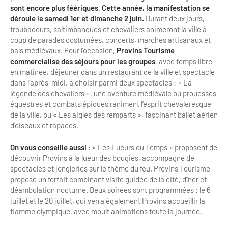
sont encore plus féériques
.
Cette année, la manifestation se
Bilan des actions de professionnalisation
Golfs
déroule le samedi 1er et dimanche 2 juin.
Durant deux jours,
troubadours, saltimbanques et chevaliers animeront la ville à
Améliorer l’expérience de vos visiteurs
City Tours
coup de parades costumées, concerts, marchés artisanaux et
bals médiévaux. Pour l’occasion,
Provins Tourisme
Incentive et team building
Besoins et attentes des visiteurs
commercialise des séjours pour les groupes
, avec temps libre
en matinée, déjeuner dans un restaurant de la ville et spectacle
Logistique
Améliorer la qualité
dans l’après-midi, à choisir parmi deux spectacles : « La
légende des chevaliers », une aventure médiévale où prouesses
Agences Réceptives et évènementielles
Partage d'expériences professionnelles
équestres et combats épiques raniment l’esprit chevaleresque
de la ville, ou « Les aigles des remparts », fascinant ballet aérien
Guides et interprètes
Labels, Certifications et Normes
d’oiseaux et rapaces.
Services, Wifi, cartes
Accessibilité
On vous conseille aussi
: « Les Lueurs du Temps » proposent de
Autocaristes/Transporteurs/transféristes
découvrir Provins à la lueur des bougies, accompagné de
Tourisme & Handicap
spectacles et jongleries sur le thème du feu. Provins Tourisme
propose un forfait combinant visite guidée de la cité, dîner et
Destination Groupes
Se former et s'informer à l'Accessibilité
déambulation nocturne. Deux soirées sont programmées : le 6
juillet et le 20 juillet, qui verra également Provins accueillir la
Nos publics en situation de handicap
Magazine Paris Region
flamme olympique, avec moult animations toute la journée.
Comment se rendre accessible?