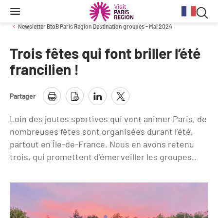
Reche
Contenu
Navigation
Recherche
principale
Rec
Newsletter BtoB Paris Region Destination groupes - Mai 2024
dan
Trois fêtes qui font briller l’été
Conjoncture
Aides et financements
Services aux clientèles d'affaires
Organisez votre séminaire
Volontaires du Tourisme
le
francilien !
site
Stratégie et plan d'actions BtoB 2026
Information Tourisme
Tableau de bord mensuel
Fonds Régional pour le Tourisme
Se déplacer à Paris Region
Partager
Bilans
Aides financières et subventions
Calendrier des opérations de promotion
Evénements & actualités
Loin des joutes sportives qui vont animer Paris, de
Chiffre Spécial Covid
Tourisme durable
nombreuses fêtes sont organisées durant l’été,
Travel Trade News
Expositions
Profils des clientèles
Les Offices de Tourisme
partout en Île-de-France. Nous en avons retenu
trois, qui promettent d’émerveiller les groupes..
Évènements sportifs
Clientèle francilienne
Outils pour vos professionnels
Guide de la Destination
Clientèle française
Outils pour votre Office de Tourisme
Destination Impressionnisme
Clientèle de proximité
Lettres information réseau