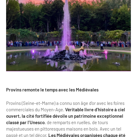
Clientèles lointaines
La liste des OT d'Île-de-France
Restaurants impressionnistes
Clientèles spécifiques
APIDAE
Hébergements impressionnistes
Etudes et enquêtes
Offres d'emplois et de stages
Offre culturelle impressionniste
Formations
Offre de la destination
Etudes thématiques
Dispositifs d'enquêtes
Mode d'emploi formations
Activités
Formations inter-filières
Musée - Monuments - Châteaux
Chiffres Annuels
Formations OT
Croisiéristes/Bateaux
Provins remonte le temps avec les Médiévales
Chiffres clés de la destination
Ateliers
Parcs d’attractions et animaliers
Repères annuel
Provins (Seine-et-Marne) a connu son âge d’or avec les foires
Matinales
Cabarets et casino
commerciales du Moyen-Age.
Véritable livre d’histoire à ciel
ouvert, la cité fortifiée dévoile un patrimoine exceptionnel
Webinaires
Expériences et visites
classé par l’Unesco
, de remparts en ruelles, de tours
majestueuses en pittoresques maisons en bois. Avec un tel
E-learning
Grands magasins et outlets
passé et un tel décor,
Les Médiévales organisées chaque été