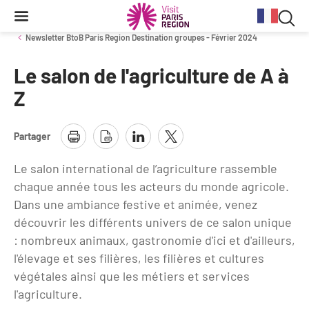
Reche
Contenu
Navigation
Recherche
principale
Rec
Newsletter BtoB Paris Region Destination groupes - Février 2024
dan
Le salon de l'agriculture de A à
Conjoncture
Aides et financements
Services aux clientèles d'affaires
Organisez votre séminaire
Volontaires du Tourisme
le
Z
site
Stratégie et plan d'actions BtoB 2026
Information Tourisme
Tableau de bord mensuel
Fonds Régional pour le Tourisme
Se déplacer à Paris Region
Partager
Bilans
Aides financières et subventions
Calendrier des opérations de promotion
Evénements & actualités
Le salon international de l’agriculture rassemble
Chiffre Spécial Covid
Tourisme durable
chaque année tous les acteurs du monde agricole.
Travel Trade News
Expositions
Profils des clientèles
Les Offices de Tourisme
Dans une ambiance festive et animée, venez
découvrir les différents univers de ce salon unique
Évènements sportifs
Clientèle francilienne
Outils pour vos professionnels
: nombreux animaux, gastronomie d'ici et d'ailleurs,
Guide de la Destination
l'élevage et ses filières, les filières et cultures
Clientèle française
Outils pour votre Office de Tourisme
végétales ainsi que les métiers et services
Destination Impressionnisme
l'agriculture.
Clientèle de proximité
Lettres information réseau