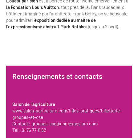
L’ouest parisien
est à portée de route. Même émerveillement à
la Fondation Louis Vuitton
, tout près de là. Dans l’audacieux
bâtiment imaginé par l’architecte Frank Gehry, on se bouscule
pour admirer
l’exposition dédiée
au maître de
l’expressionnisme abstrait Mark Rothko
(jusqu’au 2 avril).
Renseignements et contacts
Salon de l'agriculture
www.salon-agriculture.com/Infos-pratiques/billetterie-
groupes-et-cse
Contact :
groupes-cse@comexposium.com
Tél : 01 76 77 11 52