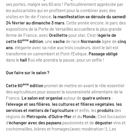
ses portes, malgré ses 60 ans ! Particulièrement appréciée par
Bilan des actions de professionnalisation
Golfs
les autocaristes qui en profitent pour la combiner avec des
visites en Ile-de-France,
la manifestation se déroule du samedi
Améliorer l’expérience de vos visiteurs
City Tours
24 février au dimanche 3 mars
. Cette année encore, le parc des
expositions de la Porte de Versailles accueillera la plus grande
Incentive et team building
Besoins et attentes des visiteurs
ferme de France, avec
Oreillette
pour star. C’est l’
égérie de
ème
cette 60
édition
, une
vache
de race
Normande
âgée de
cinq
Logistique
Améliorer la qualité
ans
, élégante avec sa robe aux trois couleurs, dont le lait est
transformé en camembert et Pont-l’Evêque.
Passage obligé
Agences Réceptives et évènementielles
Partage d'expériences professionnelles
dans le
hall 1
où elle prendra la pause, pour un selfie !
Guides et interprètes
Labels, Certifications et Normes
Que faire sur le salon ?
Services, Wifi, cartes
Accessibilité
ème
Cette 60
édition
promet de mettre en avant le rôle essentiel
Autocaristes/Transporteurs/transféristes
des agriculteurs pour assurer la souveraineté alimentaire de la
Tourisme & Handicap
France.
Le salon est organisé
autour de
quatre univers
:
l’élevage et ses filières
,
les cultures et filières végétales
,
les
Destination Groupes
Se former et s'informer à l'Accessibilité
services et métiers de l’agriculture
et enfin, les
produits
des
régions de
Métropole, d’Outre-Mer
et du
Monde.
C’est l’occasion
Nos publics en situation de handicap
Magazine Paris Region
d’
échanger avec des paysans
passionnés et de
déguster
vins et
cochonnailles, bières et fromages (avec modération !). Les
Comment se rendre accessible?