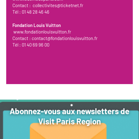
Contact :
collectivites@ticketnet.fr
Tél : 01 48 28 46 46
Fondation Louis Vuitton
www.fondationlouisvuitton.fr
Contact :
contact@fondationlouisvuitton.fr
Tél : 01 40 69 96 00
Abonnez-vous aux newsletters de
Visit Paris Region