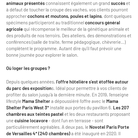
Newsletter BtoB
animaux présentés
connaissent également un grand
succès
et
à défaut de toucher la croupe des vaches, vos clients pourront
Annuaire accessibilité
Inscription à la newsletter
approcher
cochons et moutons, poules et lapins
, dont quelques
Le Label Villes et Villages Fleuris
spécimens participeront au traditionnel
concours général
agricole
qui récompense le meilleur de la génétique animale et
Institutionnels du tourisme
des produits de nos terroirs. Des ateliers, des démonstrations et
L'organisation du label
conférences (salle de traite, ferme pédagogique, chèvrerie…)
Grands Evènements
complètent le programme. Autant dire qu’il faut prévoir une
S'investir dans le label
bonne journée pour explorer le salon.
L'organisation des visites
Où loger les groupes ?
Remise des Prix
Depuis quelques années,
l’offre hôtelière s’est étoffée
autour
du parc des exposition
s. Idéal pour permettre à vos clients de
profiter du salon jusqu’à la dernière minute. En 2019, l’enseigne
lifestyle
Mama Shelter
a dépoussiéré l’offre avec le
Mama
Shelter Paris West 3*
installé aux portes du pavillon 6.
Les 207
chambres aux teintes pastel
et les deux restaurants proposant
une
cuisine locavore
- dont l’un en terrasse - sont
particulièrement agréables. A deux pas, le
Novotel Paris Porte
de Versailles 4* (240 chambres)
a été inauguré en 2020. Il