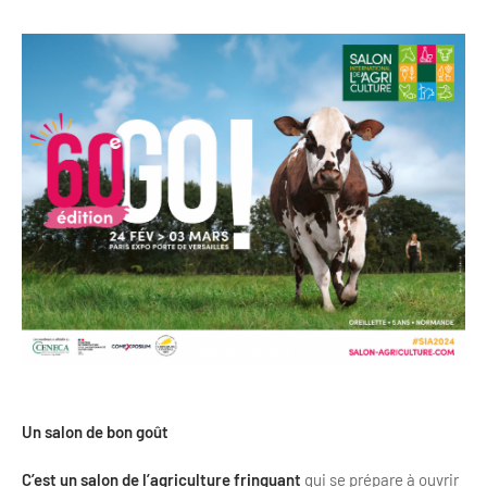
Clientèles lointaines
La liste des OT d'Île-de-France
Restaurants impressionnistes
Clientèles spécifiques
APIDAE
Hébergements impressionnistes
Etudes et enquêtes
Offres d'emplois et de stages
Offre culturelle impressionniste
Formations
Offre de la destination
Etudes thématiques
Dispositifs d'enquêtes
Mode d'emploi formations
Activités
Formations inter-filières
Musée - Monuments - Châteaux
Chiffres Annuels
Formations OT
Croisiéristes/Bateaux
Chiffres clés de la destination
Ateliers
Parcs d’attractions et animaliers
@romain devoise
Repères annuel
Matinales
Cabarets et casino
Webinaires
Expériences et visites
Un salon de bon goût
E-learning
Grands magasins et outlets
C’est un salon de l’agriculture fringuant
qui se prépare à ouvrir