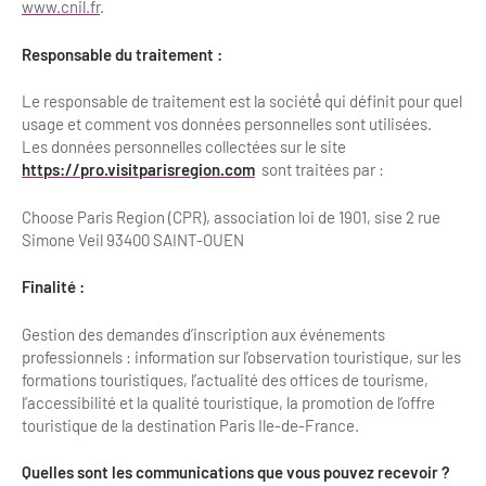
www.cnil.fr
.
Bilan des actions de professionnalisation
Golfs
Responsable du traitement :
Améliorer l’expérience de vos visiteurs
City Tours
Le responsable de traitement est la société́ qui définit pour quel
Incentive et team building
Besoins et attentes des visiteurs
usage et comment vos données personnelles sont utilisées.
Les données personnelles collectées sur le site
Logistique
Améliorer la qualité
https://pro.visitparisregion.com
sont traitées par :
Agences Réceptives et évènementielles
Partage d'expériences professionnelles
Choose Paris Region (CPR), association loi de 1901, sise 2 rue
Simone Veil 93400 SAINT-OUEN
Guides et interprètes
Labels, Certifications et Normes
Finalité :
Services, Wifi, cartes
Accessibilité
Autocaristes/Transporteurs/transféristes
Gestion des demandes d’inscription aux événements
Tourisme & Handicap
professionnels : information sur l’observation touristique, sur les
formations touristiques, l’actualité des offices de tourisme,
Destination Groupes
Se former et s'informer à l'Accessibilité
l’accessibilité et la qualité touristique, la promotion de l’offre
touristique de la destination Paris Ile-de-France.
Nos publics en situation de handicap
Magazine Paris Region
Quelles sont les communications que vous pouvez recevoir ?
Comment se rendre accessible?