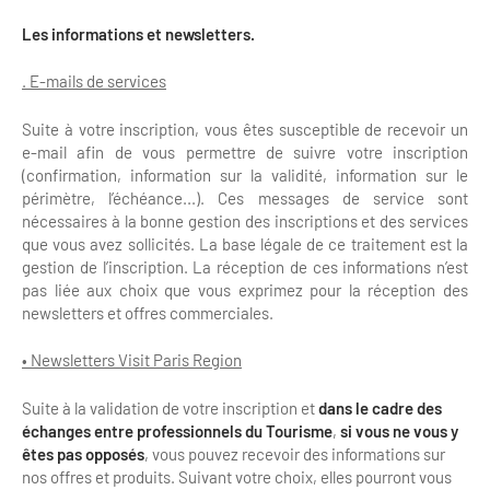
Newsletter BtoB
Les
informations et newsletters.
Annuaire accessibilité
Inscription à la newsletter
Le Label Villes et Villages Fleuris
. E-mails de services
Institutionnels du tourisme
Suite à votre inscription, vous êtes susceptible de recevoir un
L'organisation du label
e-mail afin de vous permettre de suivre votre inscription
Grands Evènements
(confirmation, information sur la validité, information sur le
S'investir dans le label
périmètre, l’échéance...). Ces messages de service sont
L'organisation des visites
nécessaires à la bonne gestion des inscriptions et des services
que vous avez sollicités. La base légale de ce traitement est la
Remise des Prix
gestion de l’inscription. La réception de ces informations n’est
pas liée aux choix que vous exprimez pour la réception des
newsletters et offres commerciales.
•
Newsletters Visit Paris Region
Suite à la validation de votre inscription et
dans le cadre des
échanges entre professionnels du Tourisme
,
si vous ne vous y
êtes pas opposés
, vous pouvez recevoir des informations sur
nos offres et produits. Suivant votre choix, elles pourront vous