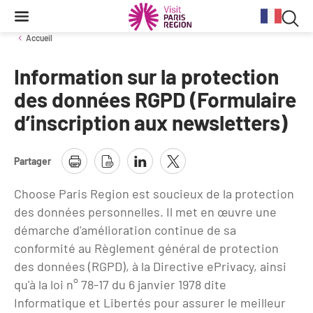
Reche
Contenu
Navigation
Recherche
principale
Rec
Accueil
dan
Information sur la protection
Conjoncture
Aides et financements
Services aux clientèles d'affaires
Organisez votre séminaire
Volontaires du Tourisme
le
des données RGPD (Formulaire
site
d’inscription aux newsletters)
Stratégie et plan d'actions BtoB 2026
Information Tourisme
Tableau de bord mensuel
Fonds Régional pour le Tourisme
Se déplacer à Paris Region
Bilans
Aides financières et subventions
Calendrier des opérations de promotion
Partager
Evénements & actualités
Chiffre Spécial Covid
Tourisme durable
Travel Trade News
Choose Paris Region est soucieux de la protection
Expositions
Profils des clientèles
Les Offices de Tourisme
des données personnelles. Il met en œuvre une
Évènements sportifs
démarche d'amélioration continue de sa
Clientèle francilienne
Outils pour vos professionnels
conformité au Règlement général de protection
Guide de la Destination
des données (RGPD), à la Directive ePrivacy, ainsi
Clientèle française
Outils pour votre Office de Tourisme
qu'à la loi n° 78-17 du 6 janvier 1978 dite
Destination Impressionnisme
Clientèle de proximité
Lettres information réseau
Informatique et Libertés pour assurer le meilleur