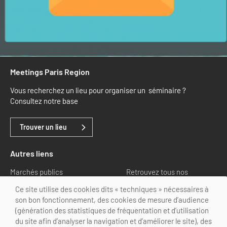
Meetings Paris Region
Vous recherchez un lieu pour organiser un séminaire ?
Consultez notre base
Trouver un lieu
Autres liens
Marchés publics
Retrouvez tous nos
partenaires
Ce site utilise des cookies dits « techniques » nécessaires à
son bon fonctionnement, des cookies de mesure d’audience
Nous suivre
(génération des statistiques de fréquentation et d’utilisation
du site afin d’analyser la navigation et d’améliorer le site), des