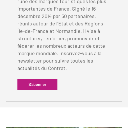
l’une des marques touristiques les plus
Clientèles lointaines
La liste des OT d'Île-de-France
Restaurants impressionnistes
importantes de France. Signé le 16
décembre 2014 par 50 partenaires,
Clientèles spécifiques
APIDAE
Hébergements impressionnistes
réunis autour de l’État et des Régions
Etudes et enquêtes
Offres d'emplois et de stages
Offre culturelle impressionniste
Île-de-France et Normandie, il vise à
structurer, renforcer, promouvoir et
Formations
Offre de la destination
Etudes thématiques
fédérer les nombreux acteurs de cette
marque mondiale. Inscrivez-vous à la
Dispositifs d'enquêtes
Mode d'emploi formations
Activités
newsletter pour suivre toutes les
Formations inter-filières
Musée - Monuments - Châteaux
actualités du Contrat.
Chiffres Annuels
Formations OT
Croisiéristes/Bateaux
Chiffres clés de la destination
S'abonner
Ateliers
Parcs d’attractions et animaliers
Repères annuel
Matinales
Cabarets et casino
Webinaires
Expériences et visites
E-learning
Grands magasins et outlets