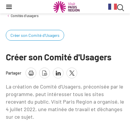
Reche
Contenu
Navigation
Recherche
principale
Rec
Comités d’usagers
dan
Créer son Comité d'Usagers
Conjoncture
Aides et financements
Services aux clientèles d'affaires
Organisez votre séminaire
Volontaires du Tourisme
le
site
Stratégie et plan d'actions BtoB 2026
Information Tourisme
Tableau de bord mensuel
Fonds Régional pour le Tourisme
Se déplacer à Paris Region
Créer son Comité d'Usagers
Bilans
Aides financières et subventions
Calendrier des opérations de promotion
Evénements & actualités
Partager
Chiffre Spécial Covid
Tourisme durable
Travel Trade News
Expositions
Profils des clientèles
Les Offices de Tourisme
La création de Comité d'Usagers, préconisée par le
programme, peut intéresser tous les sites
Évènements sportifs
Clientèle francilienne
Outils pour vos professionnels
recevant du public. Visit Paris Region a organisé, le
Guide de la Destination
4 juillet 2022, une matinée de travail et d'échanges
Clientèle française
Outils pour votre Office de Tourisme
sur ce sujet.
Destination Impressionnisme
Clientèle de proximité
Lettres information réseau