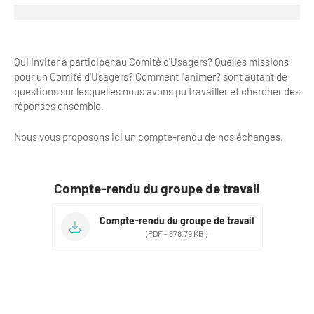
Clientèles lointaines
La liste des OT d'Île-de-France
Restaurants impressionnistes
Clientèles spécifiques
APIDAE
Hébergements impressionnistes
Qui inviter à participer au Comité d'Usagers? Quelles missions
Etudes et enquêtes
Offres d'emplois et de stages
Offre culturelle impressionniste
pour un Comité d'Usagers? Comment l'animer? sont autant de
questions sur lesquelles nous avons pu travailler et chercher des
Formations
Offre de la destination
Etudes thématiques
réponses ensemble.
Dispositifs d'enquêtes
Mode d'emploi formations
Activités
Nous vous proposons ici un compte-rendu de nos échanges.
Formations inter-filières
Musée - Monuments - Châteaux
Chiffres Annuels
Compte-rendu du groupe de travail
Formations OT
Croisiéristes/Bateaux
Chiffres clés de la destination
Ateliers
Parcs d’attractions et animaliers
Compte-rendu du groupe de travail
Repères annuel
(PDF - 678.79 KB )
Matinales
Cabarets et casino
Webinaires
Expériences et visites
E-learning
Grands magasins et outlets