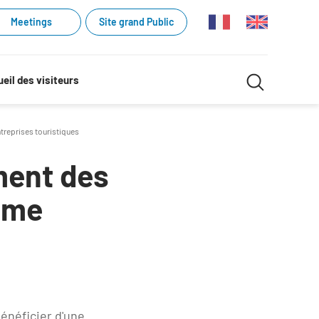
Meetings
Site grand Public
Recherche
eil des visiteurs
Recherch
dans
treprises touristiques
le
ment des
site
isme
énéficier d'une