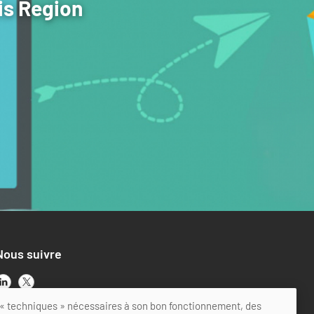
is Region
Nous suivre
ts « techniques » nécessaires à son bon fonctionnement, des