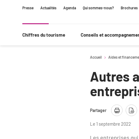
Contenu
Navigation
Recherche
Presse
Actualités
Agenda
Qui sommes-nous?
Brochures
principale
Chiffres du tourisme
Conseils et accompagneme
Accueil
Aides et financem
Autres 
entrepri
Partager
Le 1 septembre 2022
Les entreprises qui