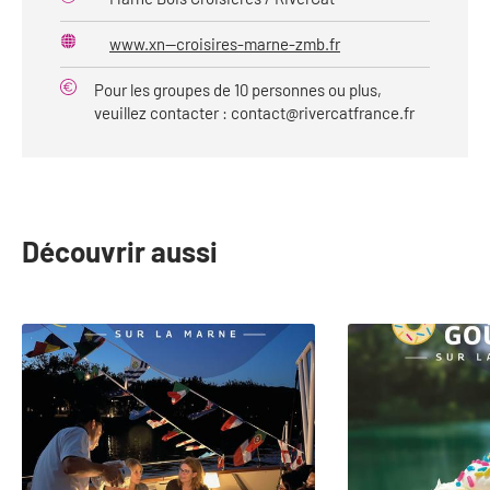
www.xn--croisires-marne-zmb.fr
Site
web
Pour les groupes de 10 personnes ou plus,
veuillez contacter :
contact@rivercatfrance.fr
Découvrir aussi
slide
1
to
2
of
4