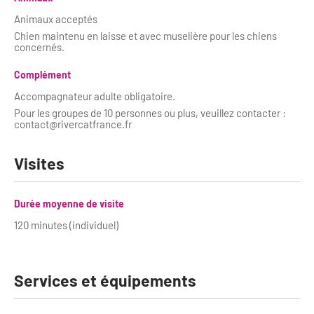
Newsletter BtoB
Animaux acceptés
Annuaire accessibilité
Inscription à la newsletter
Chien maintenu en laisse et avec muselière pour les chiens
concernés.
Le Label Villes et Villages Fleuris
Institutionnels du tourisme
Complément
L'organisation du label
Accompagnateur adulte obligatoire.
Grands Evènements
Pour les groupes de 10 personnes ou plus, veuillez contacter :
S'investir dans le label
contact@rivercatfrance.fr
L'organisation des visites
Visites
Remise des Prix
Durée moyenne de visite
120 minutes (individuel)
Services et équipements