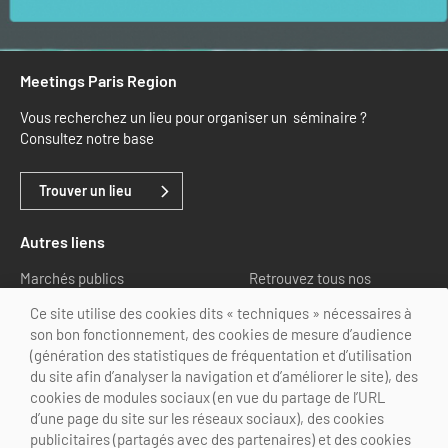
Meetings Paris Region
Vous recherchez un lieu pour organiser un séminaire ?
Consultez notre base
Trouver un lieu
Autres liens
Marchés publics
Retrouvez tous nos
partenaires
Ce site utilise des cookies dits « techniques » nécessaires à
son bon fonctionnement, des cookies de mesure d’audience
Nous suivre
(génération des statistiques de fréquentation et d’utilisation
du site afin d’analyser la navigation et d’améliorer le site), des
cookies de modules sociaux (en vue du partage de l’URL
d’une page du site sur les réseaux sociaux), des cookies
publicitaires (partagés avec des partenaires) et des cookies