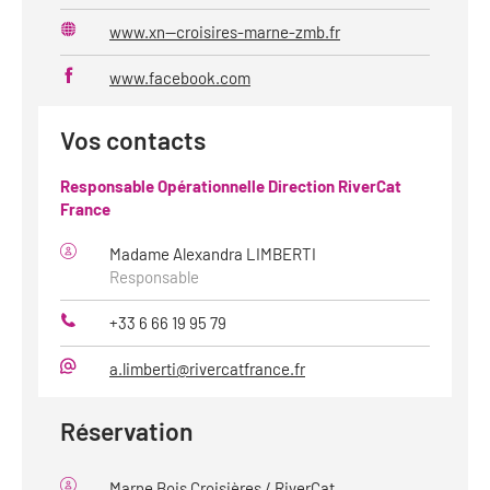
Mail
www.xn--croisires-marne-zmb.fr
Site
web
www.facebook.com
Vos contacts
Responsable Opérationnelle Direction RiverCat
France
Madame Alexandra LIMBERTI
Responsable
+33 6 66 19 95 79
Téléphone
a.limberti@rivercatfrance.fr
Mail
Réservation
Marne Bois Croisières / RiverCat