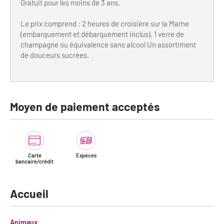
Gratuit pour les moins de 3 ans.
Bilan des actions de professionnalisation
Golfs
Le prix comprend : 2 heures de croisière sur la Marne
Améliorer l’expérience de vos visiteurs
City Tours
(embarquement et débarquement inclus). 1 verre de
champagne ou équivalence sans alcool Un assortiment
Incentive et team building
Besoins et attentes des visiteurs
de douceurs sucrées.
Logistique
Améliorer la qualité
Agences Réceptives et évènementielles
Partage d'expériences professionnelles
Moyen de paiement acceptés
Guides et interprètes
Labels, Certifications et Normes
Services, Wifi, cartes
Accessibilité
Autocaristes/Transporteurs/transféristes
Carte
Espèces
Tourisme & Handicap
bancaire/crédit
Destination Groupes
Se former et s'informer à l'Accessibilité
Accueil
Nos publics en situation de handicap
Magazine Paris Region
Comment se rendre accessible?
Animaux