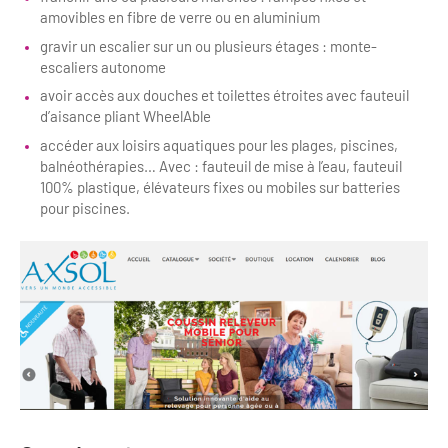
amovibles en fibre de verre ou en aluminium
Clientèles lointaines
La liste des OT d'Île-de-France
Restaurants impressionnistes
gravir un escalier sur un ou plusieurs étages : monte-
Clientèles spécifiques
APIDAE
Hébergements impressionnistes
escaliers autonome
Etudes et enquêtes
avoir accès aux douches et toilettes étroites avec fauteuil
Offres d'emplois et de stages
Offre culturelle impressionniste
d’aisance pliant WheelAble
Formations
Offre de la destination
accéder aux loisirs aquatiques pour les plages, piscines,
Etudes thématiques
balnéothérapies… Avec : fauteuil de mise à l’eau, fauteuil
100% plastique, élévateurs fixes ou mobiles sur batteries
Dispositifs d'enquêtes
Mode d'emploi formations
Activités
pour piscines.
Formations inter-filières
Musée - Monuments - Châteaux
Chiffres Annuels
Formations OT
Croisiéristes/Bateaux
Chiffres clés de la destination
Ateliers
Parcs d’attractions et animaliers
Repères annuel
Matinales
Cabarets et casino
Webinaires
Expériences et visites
E-learning
Grands magasins et outlets