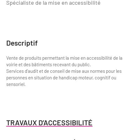
Spécialiste de la mise en accessibilité
Bilan des actions de professionnalisation
Golfs
Améliorer l’expérience de vos visiteurs
City Tours
Incentive et team building
Besoins et attentes des visiteurs
Descriptif
Logistique
Améliorer la qualité
Agences Réceptives et évènementielles
Vente de produits permettant la mise en accessibilité de la
Partage d'expériences professionnelles
voirie et des bâtiments recevant du public.
Guides et interprètes
Services d’audit et de conseil de mise aux normes pour les
Labels, Certifications et Normes
personnes en situation de handicap moteur, cognitif ou
Services, Wifi, cartes
Accessibilité
sensoriel.
Autocaristes/Transporteurs/transféristes
Tourisme & Handicap
Destination Groupes
Se former et s'informer à l'Accessibilité
TRAVAUX D’ACCESSIBILITÉ
Nos publics en situation de handicap
Magazine Paris Region
Comment se rendre accessible?