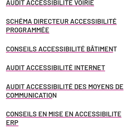
Newsletter BtoB
AUDIT ACCESSIBILITÉ VOIRIE
Annuaire accessibilité
Inscription à la newsletter
SCHÉMA DIRECTEUR ACCESSIBILITÉ
Le Label Villes et Villages Fleuris
Institutionnels du tourisme
PROGRAMMÉE
L'organisation du label
Grands Evènements
CONSEILS ACCESSIBILITÉ BÂTIMEN
T
S'investir dans le label
L'organisation des visites
AUDIT ACCESSIBILITÉ INTERNET
Remise des Prix
AUDIT ACCESSIBILITÉ DES MOYENS DE
COMMUNICATIO
N
CONSEILS EN MISE EN ACCESSIBILITE
ERP