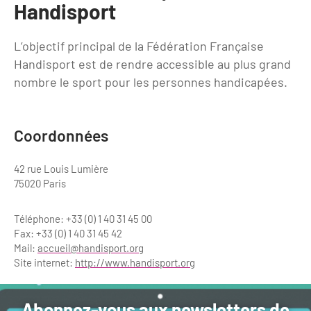
Handisport
Clientèles lointaines
La liste des OT d'Île-de-France
Restaurants impressionnistes
Clientèles spécifiques
APIDAE
Hébergements impressionnistes
L’objectif principal de la Fédération Française
Handisport est de rendre accessible au plus grand
Etudes et enquêtes
Offres d'emplois et de stages
Offre culturelle impressionniste
nombre le sport pour les personnes handicapées.
Formations
Offre de la destination
Etudes thématiques
Dispositifs d'enquêtes
Mode d'emploi formations
Coordonnées
Activités
Formations inter-filières
Musée - Monuments - Châteaux
Chiffres Annuels
42 rue Louis Lumière
75020 Paris
Formations OT
Croisiéristes/Bateaux
Chiffres clés de la destination
Ateliers
Parcs d’attractions et animaliers
Téléphone: +33 (0) 1 40 31 45 00
Repères annuel
Fax: +33 (0) 1 40 31 45 42
Matinales
Cabarets et casino
Mail:
accueil@handisport.org
Site internet:
http://www.handisport.org
Webinaires
Expériences et visites
E-learning
Grands magasins et outlets
Abonnez-vous aux newsletters de