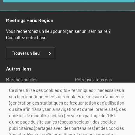
Meetings Paris Region
Vous recherchez un lieu pour organiser un séminaire ?
Consultez notre base
Trouver un lieu
Autres liens
Marchés publics
Retrouvez tous nos
partenaires
Ce site utilise des cookies dits « techniques » nécessaires à
son bon fonctionnement, des cookies de mesure d’audience
Nous suivre
(génération des statistiques de fréquentation et d’utilisation
du site afin d’analyser la navigation et d’améliorer le site), des
cookies de modules sociaux (en vue du partage de l’URL
d’une page du site sur les réseaux sociaux), des cookies
publicitaires (partagés avec des partenaires) et des cookies
Youtube. Pour plus d’informations et pour en paramétrer