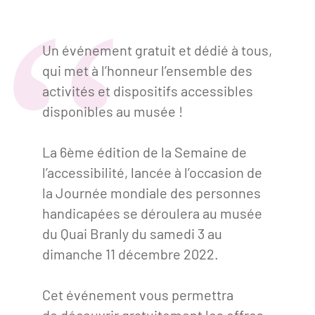
Clientèles lointaines
La liste des OT d'Île-de-France
Restaurants impressionnistes
Clientèles spécifiques
APIDAE
Hébergements impressionnistes
Un événement gratuit et dédié à tous,
Etudes et enquêtes
qui met à l’honneur l’ensemble des
Offres d'emplois et de stages
Offre culturelle impressionniste
activités et dispositifs accessibles
Formations
Offre de la destination
Etudes thématiques
disponibles au musée !
Dispositifs d'enquêtes
Mode d'emploi formations
Activités
La 6ème édition de la Semaine de
Formations inter-filières
Musée - Monuments - Châteaux
Chiffres Annuels
l’accessibilité, lancée à l’occasion de
Formations OT
la Journée mondiale des personnes
Croisiéristes/Bateaux
Chiffres clés de la destination
handicapées se déroulera au musée
Ateliers
Parcs d’attractions et animaliers
du Quai Branly du samedi 3 au
Repères annuel
Matinales
Cabarets et casino
dimanche 11 décembre 2022.
Webinaires
Expériences et visites
Cet événement vous permettra
E-learning
Grands magasins et outlets