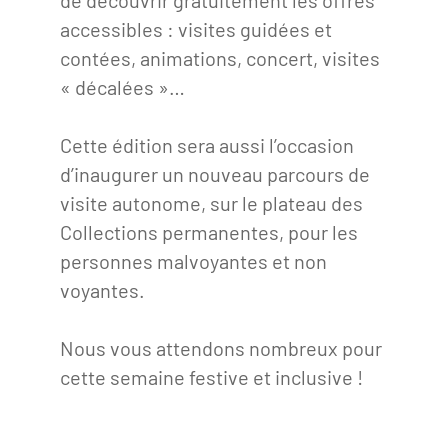
de découvrir gratuitement les offres
Bilan des actions de professionnalisation
Golfs
accessibles : visites guidées et
contées, animations, concert, visites
Améliorer l’expérience de vos visiteurs
City Tours
« décalées »…
Incentive et team building
Besoins et attentes des visiteurs
Cette édition sera aussi l’occasion
Logistique
Améliorer la qualité
d’inaugurer un nouveau parcours de
Agences Réceptives et évènementielles
Partage d'expériences professionnelles
visite autonome, sur le plateau des
Guides et interprètes
Collections permanentes, pour les
Labels, Certifications et Normes
personnes malvoyantes et non
Services, Wifi, cartes
Accessibilité
voyantes.
Autocaristes/Transporteurs/transféristes
Tourisme & Handicap
Nous vous attendons nombreux pour
Destination Groupes
Se former et s'informer à l'Accessibilité
cette semaine festive et inclusive !
Nos publics en situation de handicap
Magazine Paris Region
Comment se rendre accessible?