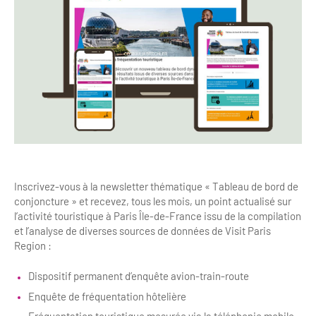
Clientèles lointaines
La liste des OT d'Île-de-France
Restaurants impressionnistes
Clientèles spécifiques
APIDAE
Hébergements impressionnistes
Etudes et enquêtes
Offres d'emplois et de stages
Offre culturelle impressionniste
Formations
Offre de la destination
Etudes thématiques
Dispositifs d'enquêtes
Mode d'emploi formations
Activités
Formations inter-filières
Musée - Monuments - Châteaux
Chiffres Annuels
Inscrivez-vous à la newsletter thématique « Tableau de bord de
Formations OT
Croisiéristes/Bateaux
conjoncture » et recevez, tous les mois, un point actualisé sur
Chiffres clés de la destination
l’activité touristique à Paris Île-de-France issu de la compilation
Ateliers
Parcs d’attractions et animaliers
et l’analyse de diverses sources de données de Visit Paris
Repères annuel
Region :
Matinales
Cabarets et casino
Webinaires
Dispositif permanent d’enquête avion-train-route
Expériences et visites
Enquête de fréquentation hôtelière
E-learning
Grands magasins et outlets