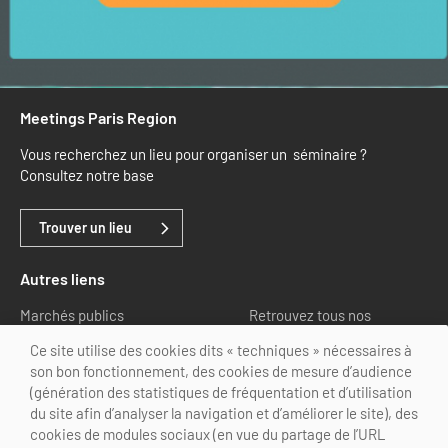
Newsletter BtoB
Annuaire accessibilité
Inscription à la newsletter
Le Label Villes et Villages Fleuris
Institutionnels du tourisme
Meetings Paris Region
L'organisation du label
Grands Evènements
Vous recherchez un lieu pour organiser un séminaire ?
S'investir dans le label
Consultez notre base
L'organisation des visites
Trouver un lieu
Remise des Prix
Autres liens
Marchés publics
Retrouvez tous nos
partenaires
Ce site utilise des cookies dits « techniques » nécessaires à
son bon fonctionnement, des cookies de mesure d’audience
Nous suivre
(génération des statistiques de fréquentation et d’utilisation
du site afin d’analyser la navigation et d’améliorer le site), des
cookies de modules sociaux (en vue du partage de l’URL