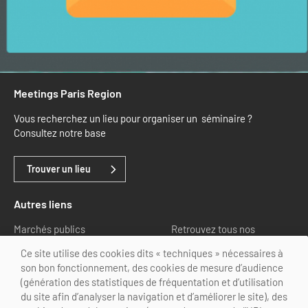
Meetings Paris Region
Vous recherchez un lieu pour organiser un séminaire ?
Consultez notre base
Trouver un lieu
Autres liens
Marchés publics
Retrouvez tous nos
partenaires
Ce site utilise des cookies dits « techniques » nécessaires à
son bon fonctionnement, des cookies de mesure d’audience
Nous suivre
(génération des statistiques de fréquentation et d’utilisation
du site afin d’analyser la navigation et d’améliorer le site), des