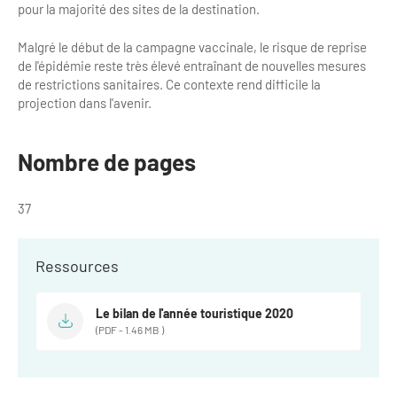
Newsletter BtoB
pour la majorité des sites de la destination.
Annuaire accessibilité
Inscription à la newsletter
Malgré le début de la campagne vaccinale, le risque de reprise
Le Label Villes et Villages Fleuris
de l'épidémie reste très élevé entraînant de nouvelles mesures
Institutionnels du tourisme
de restrictions sanitaires. Ce contexte rend difficile la
projection dans l'avenir.
L'organisation du label
Grands Evènements
S'investir dans le label
Nombre de pages
L'organisation des visites
37
Remise des Prix
Ressources
Le bilan de l'année touristique 2020
(PDF - 1.46 MB )