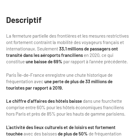
Bilan des actions de professionnalisation
Golfs
Améliorer l’expérience de vos visiteurs
Descriptif
City Tours
Incentive et team building
Besoins et attentes des visiteurs
La fermeture partielle des frontières et les mesures restrictives
ont fortement contraint la mobilité des voyageurs français et
Logistique
Améliorer la qualité
internationaux. Seulement
33,1 millions de passagers ont
transité dans les aéroports franciliens
en 2020, ce qui
Agences Réceptives et évènementielles
Partage d'expériences professionnelles
constitue
une baisse de 69%
par rapport à l’année précédente.
Guides et interprètes
Labels, Certifications et Normes
Paris Île-de-France enregistre une chute historique de
Services, Wifi, cartes
fréquentation avec
une perte de plus de 33 millions de
Accessibilité
touristes par rapport à 2019.
Autocaristes/Transporteurs/transféristes
Tourisme & Handicap
Le chiffre d’affaires des hôtels baisse
dans une fourchette
comprise entre 60% pour les hôtels économiques franciliens
Destination Groupes
Se former et s'informer à l'Accessibilité
hors Paris et près de 85% pour les hauts de gamme parisiens.
Nos publics en situation de handicap
Magazine Paris Region
L'activité des lieux culturels et de loisirs est fortement
touchée
avec des baisses
de plus de 50%
de fréquentation
Comment se rendre accessible?