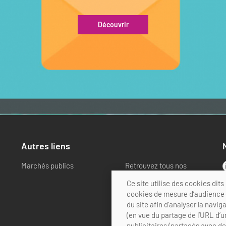
Découvrir
Autres liens
Marchés publics
Retrouvez tous nos
partenaires
Ce site utilise des cookies di
cookies de mesure d’audience (
du site afin d’analyser la navig
(en vue du partage de l’URL d’u
publicitaires (partagés avec d