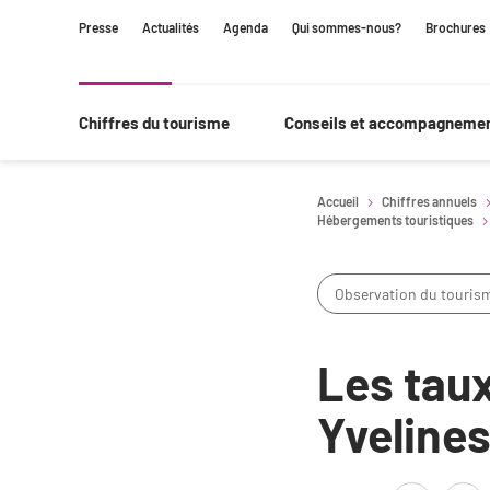
Contenu
Navigation
Recherche
Presse
Actualités
Agenda
Qui sommes-nous?
Brochures
principale
Chiffres du tourisme
Conseils et accompagneme
Accueil
Chiffres annuels
Hébergements touristiques
Observation du touris
Les taux
Yveline