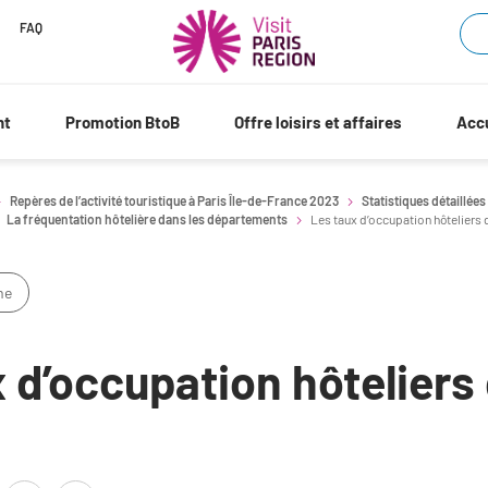
FAQ
nt
Promotion BtoB
Offre loisirs et affaires
Accu
Repères de l’activité touristique à Paris Île-de-France 2023
Statistiques détaillées
La fréquentation hôtelière dans les départements
Les taux d’occupation hôteliers 
me
 d’occupation hôteliers
s