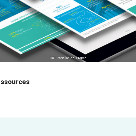
CRT Paris Île-de-France
essources