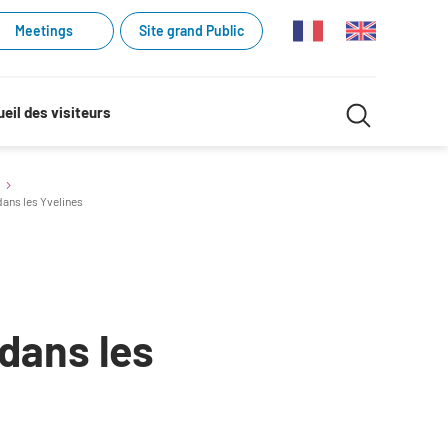
Meetings
Site grand Public
Recherche
eil des visiteurs
Recherch
dans
dans les Yvelines
le
site
 dans les