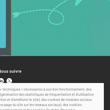
Nous suivre
ts « techniques » nécessaires à son bon fonctionnement, des
génération des statistiques de fréquentation et d’utilisation
ation et d’améliorer le site), des cookies de modules sociaux
ne page du site sur les réseaux sociaux), des cookies
es partenaires) et des cookies Youtube. Pour plus