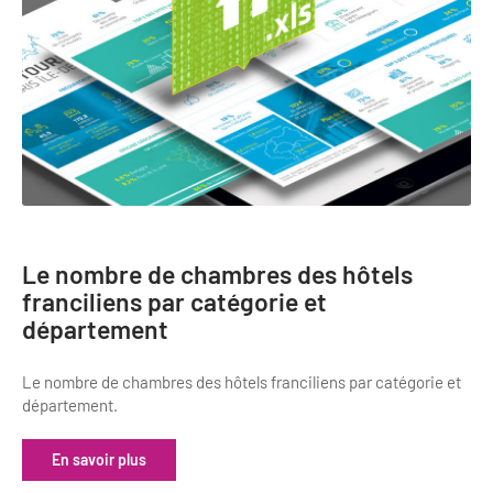
Newsletter BtoB
Annuaire accessibilité
Inscription à la newsletter
Le Label Villes et Villages Fleuris
Institutionnels du tourisme
L'organisation du label
Grands Evènements
S'investir dans le label
L'organisation des visites
Remise des Prix
Le nombre de chambres des hôtels
franciliens par catégorie et
département
Le nombre de chambres des hôtels franciliens par catégorie et
département.
En savoir plus