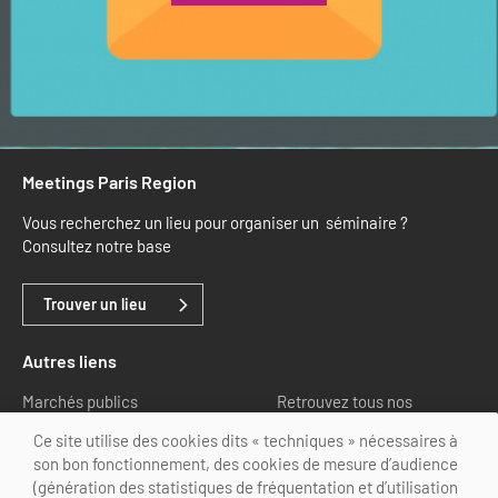
Meetings Paris Region
Vous recherchez un lieu pour organiser un séminaire ?
Consultez notre base
Trouver un lieu
Autres liens
Marchés publics
Retrouvez tous nos
partenaires
Ce site utilise des cookies dits « techniques » nécessaires à
son bon fonctionnement, des cookies de mesure d’audience
Nous suivre
(génération des statistiques de fréquentation et d’utilisation