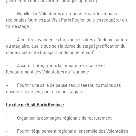
(permettant une couverture juridique optimale)
Bilan des actions de professionnalisation
Golfs
- Habiller les Volontaires du Tourisme avec les tenues
Améliorer l’expérience de vos visiteurs
City Tours
régionales fournies par Visit Paris Region puis les récupérer en
fin de stage
Incentive et team building
Besoins et attentes des visiteurs
- À ce titre, avancer les frais nécessaires à l’indemnisation
Logistique
Améliorer la qualité
du stagiaire, quelle que soit la durée du stage (gratification du
1
stage, indemnité transport, indemnité repas)
Agences Réceptives et évènementielles
Partage d'expériences professionnelles
- Assurer l’intégration, la formation « locale » et
Guides et interprètes
Labels, Certifications et Normes
l’encadrement des Volontaires du Tourisme
Services, Wifi, cartes
Accessibilité
- Fournir une salle de pause sécurisée (ou du moins des
casiers sécurisés) pour chaque stagiaire
Autocaristes/Transporteurs/transféristes
Tourisme & Handicap
Le rôle de Visit Paris Region :
Destination Groupes
Se former et s'informer à l'Accessibilité
- Organiser la campagne régionale de recrutement
Nos publics en situation de handicap
Magazine Paris Region
- Fournir l’équipement régional à l’ensemble des Volontaires
Comment se rendre accessible?