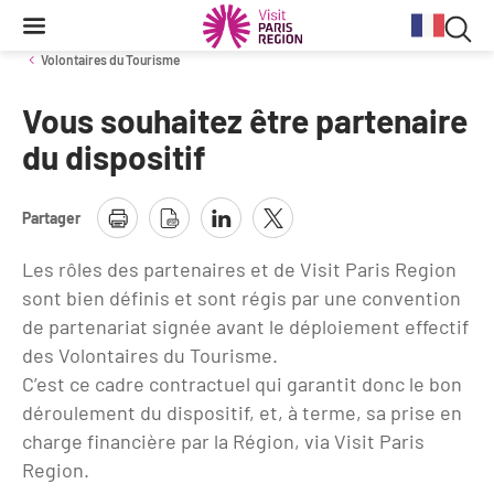
Reche
Contenu
Navigation
Recherche
principale
Rec
Volontaires du Tourisme
dan
Vous souhaitez être partenaire
Conjoncture
Aides et financements
Services aux clientèles d'affaires
Organisez votre séminaire
Volontaires du Tourisme
le
du dispositif
site
Stratégie et plan d'actions BtoB 2026
Information Tourisme
Tableau de bord mensuel
Fonds Régional pour le Tourisme
Se déplacer à Paris Region
Partager
Bilans
Aides financières et subventions
Calendrier des opérations de promotion
Evénements & actualités
Les rôles des partenaires et de Visit Paris Region
Chiffre Spécial Covid
Tourisme durable
sont bien définis et sont régis par une convention
Travel Trade News
Expositions
Profils des clientèles
Les Offices de Tourisme
de partenariat signée avant le déploiement effectif
des Volontaires du Tourisme.
Évènements sportifs
Clientèle francilienne
Outils pour vos professionnels
C’est ce cadre contractuel qui garantit donc le bon
Guide de la Destination
déroulement du dispositif, et, à terme, sa prise en
Clientèle française
Outils pour votre Office de Tourisme
charge financière par la Région, via Visit Paris
Destination Impressionnisme
Region.
Clientèle de proximité
Lettres information réseau