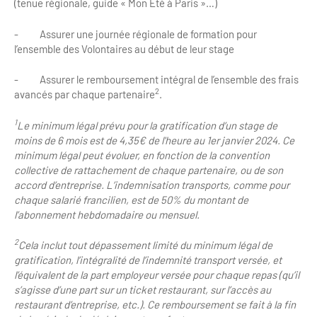
Newsletter BtoB
(tenue régionale, guide « Mon Eté à Paris »…)
Annuaire accessibilité
Inscription à la newsletter
- Assurer une journée régionale de formation pour
l’ensemble des Volontaires au début de leur stage
Le Label Villes et Villages Fleuris
Institutionnels du tourisme
- Assurer le remboursement intégral de l’ensemble des frais
L'organisation du label
2
avancés par chaque partenaire
.
Grands Evènements
S'investir dans le label
1
Le minimum légal prévu pour la gratification d’un stage de
moins de 6 mois est de 4,35€ de l'heure au 1er janvier 2024. Ce
L'organisation des visites
minimum légal peut évoluer, en fonction de la convention
collective de rattachement de chaque partenaire, ou de son
Remise des Prix
accord d’entreprise. L’indemnisation transports, comme pour
chaque salarié francilien, est de 50% du montant de
l’abonnement hebdomadaire ou mensuel.
2
Cela inclut tout dépassement limité du minimum légal de
gratification, l’intégralité de l’indemnité transport versée, et
l’équivalent de la part employeur versée pour chaque repas (qu’il
s’agisse d’une part sur un ticket restaurant, sur l’accès au
restaurant d’entreprise, etc.). Ce remboursement se fait à la fin