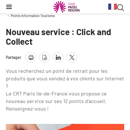
Reche
Contenu
Navigation
Recherche
principale
Rec
Points Information Tourisme
dan
Nouveau service : Click and
Conjoncture
Aides et financements
Services aux clientèles d'affaires
Organisez votre séminaire
Volontaires du Tourisme
le
Collect
site
Stratégie et plan d'actions BtoB 2026
Information Tourisme
Tableau de bord mensuel
Fonds Régional pour le Tourisme
Se déplacer à Paris Region
Partager
Bilans
Aides financières et subventions
Calendrier des opérations de promotion
Evénements & actualités
Vous recherchez un point de retrait pour les
Chiffre Spécial Covid
Tourisme durable
produits que vous vendez à vos clients sur Internet
Travel Trade News
Expositions
Profils des clientèles
Les Offices de Tourisme
?
Le CRT Paris Ile-de-France vous propose ce
Évènements sportifs
Clientèle francilienne
Outils pour vos professionnels
nouveau service sur ses 12 points d'accueil.
Guide de la Destination
Renseignez-vous !
Clientèle française
Outils pour votre Office de Tourisme
Destination Impressionnisme
Clientèle de proximité
Lettres information réseau