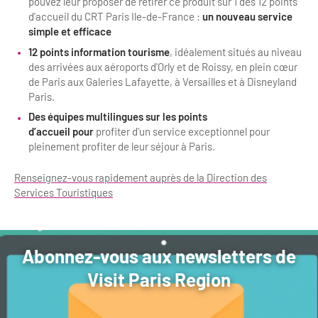
pouvez leur proposer de retirer ce produit sur 1 des 12 points
Bilan des actions de professionnalisation
d’accueil du CRT Paris Ile-de-France :
un nouveau
service
Golfs
simple et efficace
Améliorer l’expérience de vos visiteurs
City Tours
12 points information tourisme
, idéalement situés au niveau
des arrivées aux aéroports d'Orly et de Roissy, en plein cœur
Incentive et team building
Besoins et attentes des visiteurs
de Paris aux Galeries Lafayette, à Versailles et à Disneyland
Paris.
Logistique
Améliorer la qualité
Des équipes multilingues sur les points
Agences Réceptives et évènementielles
d’accueil pour
profiter d'un service exceptionnel pour
Partage d'expériences professionnelles
pleinement profiter de leur séjour à Paris.
Guides et interprètes
Labels, Certifications et Normes
Renseignez-vous rapidement auprès de la Direction des
Services, Wifi, cartes
Accessibilité
Services Touristiques
Autocaristes/Transporteurs/transféristes
Tourisme & Handicap
Abonnez-vous aux newsletters de
Destination Groupes
Se former et s'informer à l'Accessibilité
Visit Paris Region
Nos publics en situation de handicap
Magazine Paris Region
Comment se rendre accessible?