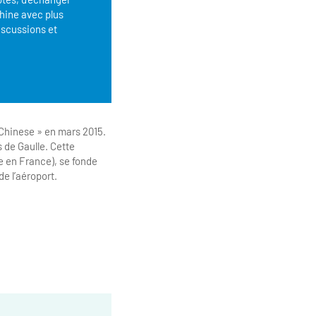
Chine avec plus
iscussions et
 Chinese » en mars 2015.
s de Gaulle. Cette
e en France), se fonde
de l’aéroport.