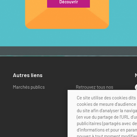
Découvrir
Autres liens
Marchés publics
Retrouvez tous nos
partenaires
Ce site utilise des cookies di
cookies de mesure d’audience (
du site afin d’analyser la navig
(en vue du partage de l’URL d’u
publicitaires (partagés avec d
d’informations et pour en param
pouvez à tout moment modifier