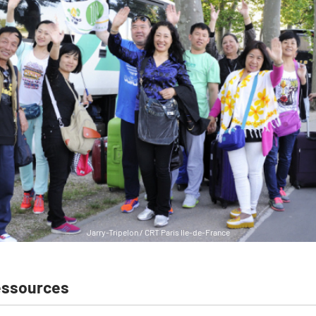
Jarry-Tripelon / CRT Paris Ile-de-France
essources