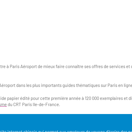
tre à Paris Aéroport de mieux faire connaître ses offres de services e
Aéroport dans les plus importants guides thématiques sur Paris en lign
guide papier édité pour cette première année à 120 000 exemplaires et d
isme
du CRT Paris Ile-de-France.
 site internet chinois qui permet aux amateurs de voyage d’écrire des n