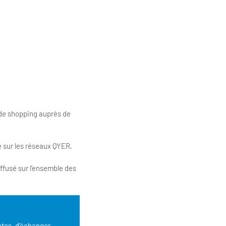
t de shopping auprès de
e sur les réseaux QYER,
iffusé sur l'ensemble des
otes, d’échanger