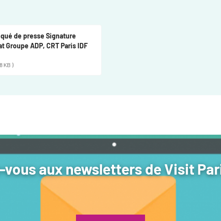
ué de presse Signature
at Groupe ADP, CRT Paris IDF
8 KB )
vous aux newsletters de Visit Par