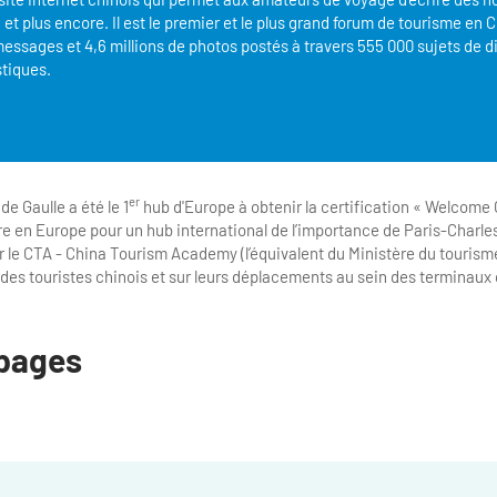
et plus encore. Il est le premier et le plus grand forum de tourisme en 
messages et 4,6 millions de photos postés à travers 555 000 sujets de d
stiques.
er
de Gaulle a été le 1
hub d'Europe à obtenir la certification « Welcome
ère en Europe pour un hub international de l’importance de Paris-Charle
par le CTA - China Tourism Academy (l’équivalent du Ministère du tourism
il des touristes chinois et sur leurs déplacements au sein des terminaux 
pages