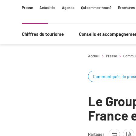
Contenu
Navigation
Recherche
Presse
Actualités
Agenda
Qui sommes-nous?
Brochures
principale
Chiffres du tourisme
Conseils et accompagneme
Accueil
Presse
Commun
Communiqués de pres
Le Group
France 
Partager