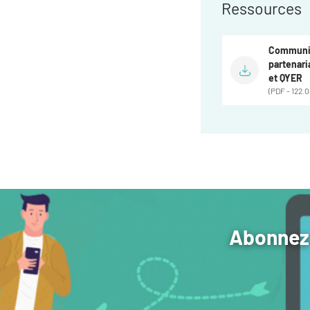
Ressources
Communiq
partenari
et QYER
(PDF - 122.0
Abonnez-