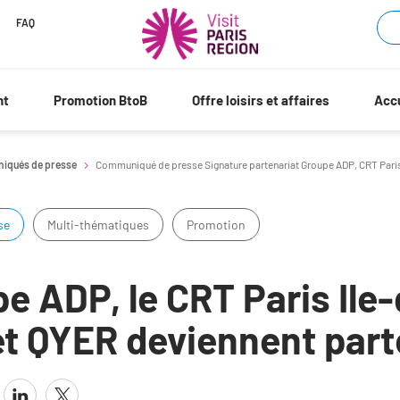
FAQ
nt
Promotion BtoB
Offre loisirs et affaires
Accu
iqués de presse
Communiqué de presse Signature partenariat Groupe ADP, CRT Paris
se
Multi-thématiques
Promotion
e ADP, le CRT Paris Ile
et QYER deviennent part