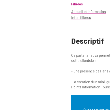
Filières
Accueil et information
Inter-filières
Descriptif
Ce partenariat va permet
cette clientèle :
- une présence de Paris 
- la création d'un mini-
Points Information Tour
Qyer.com
est un