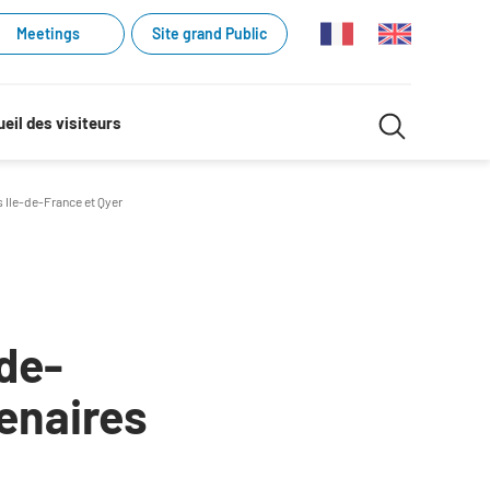
Meetings
Site grand Public
Recherche
eil des visiteurs
Recherch
dans
 Ile-de-France et Qyer
le
site
-de-
enaires