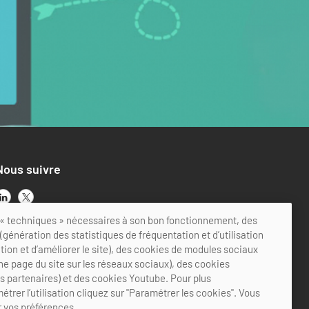
Nous suivre
ts « techniques » nécessaires à son bon fonctionnement, des
génération des statistiques de fréquentation et d’utilisation
ation et d’améliorer le site), des cookies de modules sociaux
ne page du site sur les réseaux sociaux), des cookies
es partenaires) et des cookies Youtube. Pour plus
étrer l’utilisation cliquez sur "Paramétrer les cookies". Vous
 vos préférences.