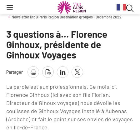
Reche
Contenu
Navigation
Recherche
principale
Rec
Newsletter BtoB Paris Region Destination groupes - Décembre 2022
dan
3 questions à… Florence
Conjoncture
Aides et financements
Services aux clientèles d'affaires
Organisez votre séminaire
Volontaires du Tourisme
le
Ginhoux, présidente de
site
Ginhoux Voyages
Stratégie et plan d'actions BtoB 2026
Information Tourisme
Tableau de bord mensuel
Fonds Régional pour le Tourisme
Se déplacer à Paris Region
Bilans
Aides financières et subventions
Calendrier des opérations de promotion
Partager
Evénements & actualités
Chiffre Spécial Covid
Tourisme durable
Travel Trade News
La parole est aux professionnels. Ce mois-ci,
Expositions
Profils des clientèles
Les Offices de Tourisme
Florence Ginhoux (ici avec son fils Florian,
Évènements sportifs
Directeur de Ginoux voyages) nous dévoile les
Clientèle francilienne
Outils pour vos professionnels
coulisses de Ginhoux Voyages installé à Aubenas
Guide de la Destination
(Ardèche) et fait le point sur ses envies de voyages
Clientèle française
Outils pour votre Office de Tourisme
en Île-de-France.
Destination Impressionnisme
Clientèle de proximité
Lettres information réseau