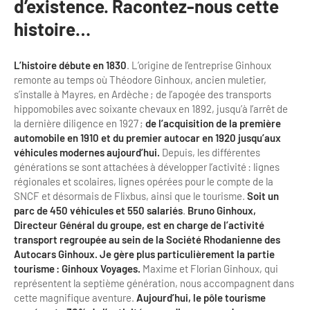
d’existence. Racontez-nous cette
Bilan des actions de professionnalisation
Golfs
histoire…
Améliorer l’expérience de vos visiteurs
City Tours
L’histoire débute en 1830
. L’origine de l’entreprise Ginhoux
Incentive et team building
Besoins et attentes des visiteurs
remonte au temps où Théodore Ginhoux, ancien muletier,
s’installe à Mayres, en Ardèche ; de l’apogée des transports
Logistique
Améliorer la qualité
hippomobiles avec soixante chevaux en 1892, jusqu’à l’arrêt de
la dernière diligence en 1927 ;
de l’acquisition de la première
Agences Réceptives et évènementielles
Partage d'expériences professionnelles
automobile en 1910 et du premier autocar en 1920 jusqu’aux
véhicules modernes aujourd’hui.
Depuis, les différentes
Guides et interprètes
Labels, Certifications et Normes
générations se sont attachées à développer l’activité : lignes
régionales et scolaires, lignes opérées pour le compte de la
Services, Wifi, cartes
Accessibilité
SNCF et désormais de Flixbus, ainsi que le tourisme.
Soit un
parc de 450 véhicules et 550 salariés
.
Bruno Ginhoux,
Autocaristes/Transporteurs/transféristes
Tourisme & Handicap
Directeur Général du groupe, est en charge de l’activité
transport
regroupée au sein de la Société Rhodanienne des
Destination Groupes
Se former et s'informer à l'Accessibilité
Autocars Ginhoux. Je gère plus particulièrement la partie
tourisme : Ginhoux Voyages.
Maxime et Florian Ginhoux, qui
Nos publics en situation de handicap
représentent la septième génération, nous accompagnent dans
Magazine Paris Region
cette magnifique aventure.
Aujourd’hui, le pôle tourisme
Comment se rendre accessible?