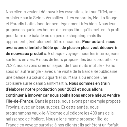
Nos clients veulent découvrir les essentiels, la tour Eiffel, une
croisière sur la Seine, Versailles… Les cabarets, Moulin Rouge
et Paradis Latin, fonctionnent également très bien. Nous leur
proposons quelques heures de temps libre qu’ils mettent à profit
pour faire une balade ou un peu de shopping, mais ils
apprécient généralement d’être encadrés.
Pour autant
,
nous
avons une clientèle fidèle
qui, de plus en plus, veut découvrir
de nouveaux produits
. A chaque voyage, nous les interrogeons
sur leurs envies. A nous de leurs proposer les bons produits. En
2022, nous avons créé un séjour de trois nuits intitulé « Paris
sous un autre angle » avec une visite de la Garde Républicaine,
une balade au cœur du quartier du Marais ou encore une
croisière sur le canal Saint-Martin.
Nous sommes en train
d’élaborer notre production pour 2023 et nous allons
continuer à innover car nous souhaitons
encore mieux vendre
l’Île-de-France
. Dans le passé, nous avons par exemple proposé
Provins, avec un beau succès. Et cette année, nous
programmons Vaux-le-Vicomte qui célèbre les 400 ans de la
naissance de Molière. Nous allons même proposer l’Île-de-
France en voyage surprise à nos clients : ils achètent un forfait