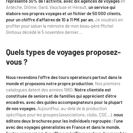
Newsletter BtoB
représente 30% de l’activité, avec dix agences de voyages
en
Ardèche, Drôme, Gard, Vaucluse et Hérault,
un service qui
Annuaire accessibilité
Inscription à la newsletter
élabore nos propres voyages et un fichier de 50 000 clients,
pour un chiffre d’affaires de 10 à 11 M€ par an.
Je voudrais en
Le Label Villes et Villages Fleuris
profiter pour saluer la mémoire de mon beau-père Michel
Institutionnels du tourisme
Ginhoux décédé le 5 novembre dernier…
L'organisation du label
Grands Evènements
S'investir dans le label
Quels types de voyages proposez-
vous ?
L'organisation des visites
Remise des Prix
Nous revendons l’offre des tours opérateurs partout dans le
monde et proposons notre propre production
. Nos premiers
catalogues datent des années 1960.
Notre clientèle est
constituée de seniors et de familles qui apprécient d’être
encadrés, avec des guides accompagnateurs pour la plupart
de nos voyages.
Aujourd’hui, au-delà de la production
spécifique pour les groupes (associations, clubs, CSE…),
nous
éditons deux brochures pour les individuels regroupés : l’une
avec des voyages généralistes en France
et dans le monde,