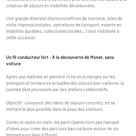
Newsletter BtoB
création de séjours en mobilités décarbonées.
Annuaire accessibilité
Inscription à la newsletter
Une grande diversité d’acteurs (offices de tourisme, sites de
Le Label Villes et Villages Fleuris
visite impressionnistes, opérateurs de transport, experts en
Institutionnels du tourisme
mobilités durables, collectivités locales…) s’est mobilisée à
L'organisation du label
cette occasion.
Grands Evènements
S'investir dans le label
Un fil conducteur fort : A la découverte de Monet, sans
L'organisation des visites
voiture
Remise des Prix
Après une matinée en plénière riche en échanges sur les
pratiques et tendances actuelles des séjours bas-carbone, la
journée s’est poursuivie par des ateliers collaboratifs.
Objectif : concevoir des idées de séjours concrets, en se
mettant le plus possible dans la peau des visiteurs.
Cartes et stylos en main, les participants n’ont pas manqué
d’idées pour créer des parcours bas-carbone autour de six
thématiques liées à Monet :