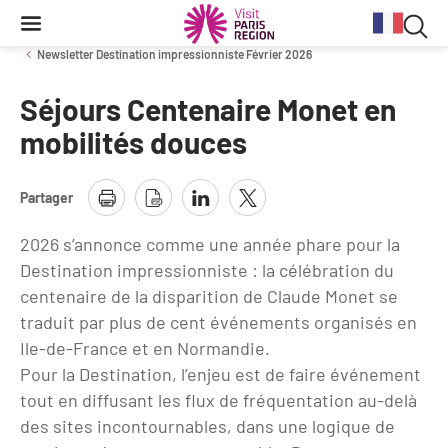
Reche
Contenu
Navigation
Recherche
principale
Rec
Newsletter Destination impressionniste Février 2026
dan
Séjours Centenaire Monet en
Conjoncture
Aides et financements
Services aux clientèles d'affaires
Organisez votre séminaire
Volontaires du Tourisme
le
mobilités douces
site
Stratégie et plan d'actions BtoB 2026
Information Tourisme
Tableau de bord mensuel
Fonds Régional pour le Tourisme
Se déplacer à Paris Region
Partager
Bilans
Aides financières et subventions
Calendrier des opérations de promotion
Evénements & actualités
2026 s’annonce comme une année phare pour la
Chiffre Spécial Covid
Tourisme durable
Destination impressionniste : la célébration du
Travel Trade News
Expositions
Profils des clientèles
Les Offices de Tourisme
centenaire de la disparition de Claude Monet se
traduit par plus de cent événements organisés en
Évènements sportifs
Clientèle francilienne
Outils pour vos professionnels
Ile-de-France et en Normandie.
Guide de la Destination
Pour la Destination, l’enjeu est de faire événement
Clientèle française
Outils pour votre Office de Tourisme
tout en diffusant les flux de fréquentation au-delà
Destination Impressionnisme
des sites incontournables, dans une logique de
Clientèle de proximité
Lettres information réseau