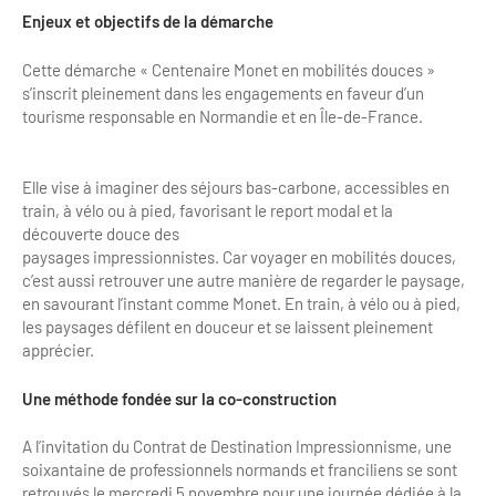
Enjeux et objectifs de la démarche
Bilan des actions de professionnalisation
Golfs
Améliorer l’expérience de vos visiteurs
Cette démarche « Centenaire Monet en mobilités douces »
City Tours
s’inscrit pleinement dans les engagements en faveur d’un
tourisme responsable en Normandie et en Île-de-France.
Incentive et team building
Besoins et attentes des visiteurs
Logistique
Améliorer la qualité
Elle vise à imaginer des séjours bas-carbone, accessibles en
Agences Réceptives et évènementielles
Partage d'expériences professionnelles
train, à vélo ou à pied, favorisant le report modal et la
découverte douce des
Guides et interprètes
Labels, Certifications et Normes
paysages impressionnistes. Car voyager en mobilités douces,
c’est aussi retrouver une autre manière de regarder le paysage,
Services, Wifi, cartes
Accessibilité
en savourant l’instant comme Monet. En train, à vélo ou à pied,
les paysages défilent en douceur et se laissent pleinement
Autocaristes/Transporteurs/transféristes
apprécier.
Tourisme & Handicap
Destination Groupes
Une méthode fondée sur la co-construction
Se former et s'informer à l'Accessibilité
Nos publics en situation de handicap
A l’invitation du Contrat de Destination Impressionnisme, une
Magazine Paris Region
soixantaine de professionnels normands et franciliens se sont
Comment se rendre accessible?
retrouvés le mercredi 5 novembre pour une journée dédiée à la