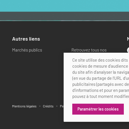
Autres liens
Marchés publics
Retrouvez tous nos
partenaires
Ce site utilise des cookies di
cookies de mesure d’audience (
du site afin d’analyser la navig
(en vue du partage de l’URL d’u
publicitaires (partagés avec d
d’informations et pour en param
pouvez à tout moment modifier
Mentions légales
Crédits
Personnalisation des cookies
Paramétrer les cookies