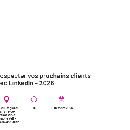
ospecter vos prochains clients
ec LinkedIn - 2026
seil Régional
7h
15 Octobre 2026
aris Île-de-
rance 2 rue
imone Veil -
00 Saint-Ouen