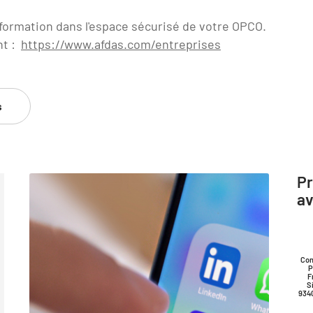
 formation dans l'espace sécurisé de votre OPCO.
nt :
https://www.afdas.com/entreprises
s
Pr
av
Con
P
F
S
934