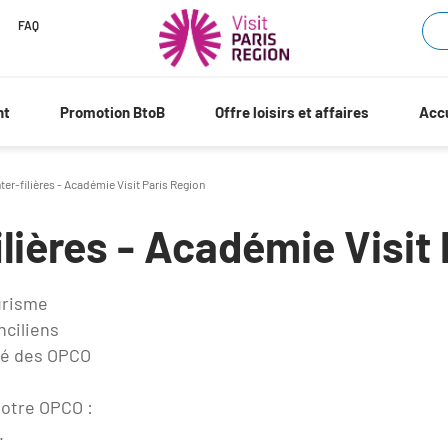
FAQ
nt
Promotion BtoB
Offre loisirs et affaires
Accu
ter-filières - Académie Visit Paris Region
ilières - Académie Visit
urisme
nciliens
té des OPCO
votre OPCO :
.