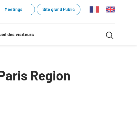
Meetings
Site grand Public
Recherche
eil des visiteurs
Recherch
dans
le
 Paris Region
site