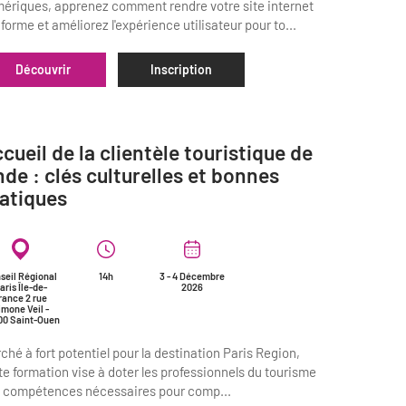
ériques, apprenez comment rendre votre site internet
forme et améliorez l'expérience utilisateur pour to...
Découvrir
Inscription
cueil de la clientèle touristique de
Inde : clés culturelles et bonnes
atiques
seil Régional
14h
3 - 4 Décembre
aris Île-de-
2026
rance 2 rue
imone Veil -
00 Saint-Ouen
ché à fort potentiel pour la destination Paris Region,
te formation vise à doter les professionnels du tourisme
 compétences nécessaires pour comp...