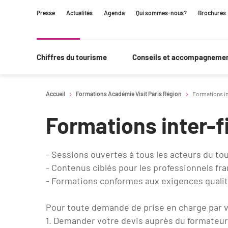
Contenu
Navigation
Recherche
Presse
Actualités
Agenda
Qui sommes-nous?
Brochures
principale
Chiffres du tourisme
Conseils et accompagneme
Accueil
Formations Académie Visit Paris Région
Formations in
Formations inter-f
- Sessions ouvertes à tous les acteurs du to
- Contenus ciblés pour les professionnels fra
- Formations conformes aux exigences quali
Pour toute demande de prise en charge par 
1. Demander votre devis auprès du formateur