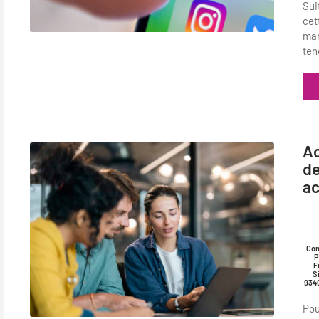
Sui
cet
mar
ten
Ac
de
ac
Con
P
F
S
934
Pou