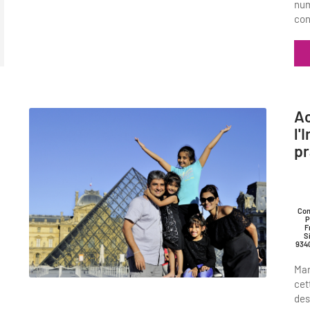
num
con
Ac
l'
pr
Con
P
F
S
934
Mar
cet
des