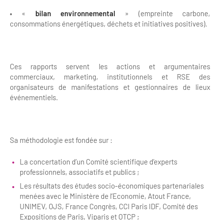
Newsletter BtoB
• «
bilan environnemental
» (empreinte carbone,
Annuaire accessibilité
Inscription à la newsletter
consommations énergétiques, déchets et initiatives positives).
Le Label Villes et Villages Fleuris
Institutionnels du tourisme
L'organisation du label
Ces rapports servent les actions et argumentaires
Grands Evènements
commerciaux, marketing, institutionnels et RSE des
S'investir dans le label
organisateurs de manifestations et gestionnaires de lieux
événementiels.
L'organisation des visites
Remise des Prix
Sa méthodologie est fondée sur :
La concertation d’un Comité scientifique d’experts
professionnels, associatifs et publics ;
Les résultats des études socio-économiques partenariales
menées avec le Ministère de l’Economie, Atout France,
UNIMEV, OJS, France Congrès, CCI Paris IDF, Comité des
Expositions de Paris, Viparis et OTCP ;