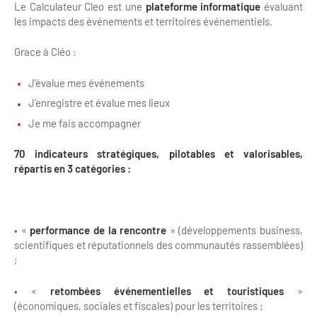
Le Calculateur Cleo est une
plateforme informatique
évaluant
Bilan des actions de professionnalisation
Golfs
les impacts des événements et territoires événementiels.
Améliorer l’expérience de vos visiteurs
City Tours
Grace à Cléo :
Incentive et team building
Besoins et attentes des visiteurs
J’évalue mes événements
Logistique
J’enregistre et évalue mes lieux
Améliorer la qualité
Je me fais accompagner
Agences Réceptives et évènementielles
Partage d'expériences professionnelles
70 indicateurs stratégiques, pilotables et valorisables,
Guides et interprètes
Labels, Certifications et Normes
répartis en 3 catégories :
Services, Wifi, cartes
Accessibilité
Autocaristes/Transporteurs/transféristes
Tourisme & Handicap
• «
performance de la rencontre
» (développements business,
scientifiques et réputationnels des communautés rassemblées)
Destination Groupes
Se former et s'informer à l'Accessibilité
;
Nos publics en situation de handicap
Magazine Paris Region
• «
retombées événementielles
et touristiques
»
(économiques, sociales et fiscales) pour les territoires ;
Comment se rendre accessible?