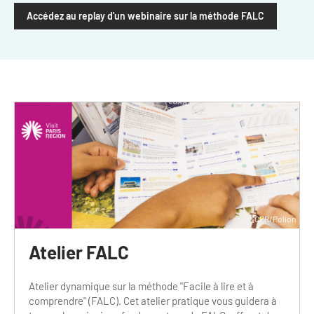
Newsletter BtoB
Accédez au replay d'un webinaire sur la méthode FALC
Annuaire accessibilité
Inscription à la newsletter
Le Label Villes et Villages Fleuris
Institutionnels du tourisme
L'organisation du label
Grands Evènements
S'investir dans le label
L'organisation des visites
Remise des Prix
CPR/Polion
Atelier FALC
Atelier dynamique sur la méthode "Facile à lire et à
comprendre" (FALC). Cet atelier pratique vous guidera à