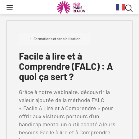
Reche
Contenu
Navigation
Recherche
principale
Rec
dan
Conjoncture
Aides et financements
Services aux clientèles d'affaires
Organisez votre séminaire
Volontaires du Tourisme
le
Formations et sensibilisation
site
Facile à lire et à
Stratégie et plan d'actions BtoB 2026
Information Tourisme
Tableau de bord mensuel
Fonds Régional pour le Tourisme
Se déplacer à Paris Region
Comprendre (FALC) : A
Bilans
Aides financières et subventions
Calendrier des opérations de promotion
Evénements & actualités
quoi ça sert ?
Chiffre Spécial Covid
Tourisme durable
Travel Trade News
Expositions
Profils des clientèles
Les Offices de Tourisme
Grâce à notre wébinaire, découvrir la
valeur ajoutée de la méthode FALC
Évènements sportifs
Clientèle francilienne
Outils pour vos professionnels
« Facile A Lire et à Comprendre » pour
Guide de la Destination
offrir aux visiteurs porteurs d’un
Clientèle française
Outils pour votre Office de Tourisme
handicap mental un outil adapté à leurs
Destination Impressionnisme
besoins.Facile à lire et à Comprendre
Clientèle de proximité
Lettres information réseau