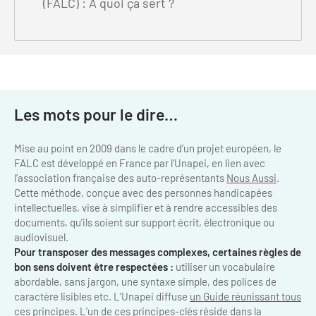
(FALC) : A quoi ça sert ?
Clientèles lointaines
La liste des OT d'Île-de-France
Restaurants impressionnistes
Clientèles spécifiques
APIDAE
Hébergements impressionnistes
Etudes et enquêtes
Offres d'emplois et de stages
Offre culturelle impressionniste
Formations
Offre de la destination
Etudes thématiques
Les mots pour le dire…
Dispositifs d'enquêtes
Mode d'emploi formations
Activités
Mise au point en 2009 dans le cadre d’un projet européen, le
Formations inter-filières
FALC est développé en France par l’Unapei, en lien avec
Musée - Monuments - Châteaux
Chiffres Annuels
l’association française des auto-représentants
Nous Aussi
.
Formations OT
Croisiéristes/Bateaux
Cette méthode, conçue avec des personnes handicapées
Chiffres clés de la destination
intellectuelles, vise à simplifier et à rendre accessibles des
Ateliers
Parcs d’attractions et animaliers
documents, qu’ils soient sur support écrit, électronique ou
Repères annuel
audiovisuel.
Matinales
Cabarets et casino
Pour transposer des messages complexes, certaines règles de
bon sens doivent être respectées :
utiliser un vocabulaire
Webinaires
Expériences et visites
abordable, sans jargon, une syntaxe simple, des polices de
caractère lisibles etc. L’Unapei diffuse
un Guide réunissant tous
E-learning
Grands magasins et outlets
ces principes.
L’un de ces principes-clés réside dans la