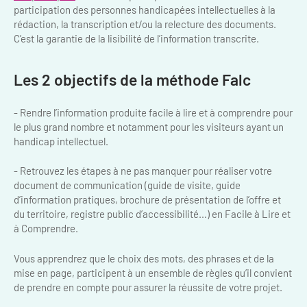
participation des personnes handicapées intellectuelles à la
Bilan des actions de professionnalisation
Golfs
rédaction, la transcription et/ou la relecture des documents.
C’est la garantie de la lisibilité de l’information transcrite.
Améliorer l’expérience de vos visiteurs
City Tours
Incentive et team building
Besoins et attentes des visiteurs
Les 2 objectifs de la méthode Falc
Logistique
Améliorer la qualité
- Rendre l’information produite facile à lire et à comprendre pour
le plus grand nombre et notamment pour les visiteurs ayant un
Agences Réceptives et évènementielles
Partage d'expériences professionnelles
handicap intellectuel.
Guides et interprètes
Labels, Certifications et Normes
- Retrouvez les étapes à ne pas manquer pour réaliser votre
Services, Wifi, cartes
Accessibilité
document de communication (guide de visite, guide
d’information pratiques, brochure de présentation de l’offre et
Autocaristes/Transporteurs/transféristes
du territoire, registre public d’accessibilité…) en Facile à Lire et
Tourisme & Handicap
à Comprendre.
Destination Groupes
Se former et s'informer à l'Accessibilité
Vous apprendrez que le choix des mots, des phrases et de la
mise en page, participent à un ensemble de règles qu’il convient
Nos publics en situation de handicap
Magazine Paris Region
de prendre en compte pour assurer la réussite de votre projet.
Comment se rendre accessible?