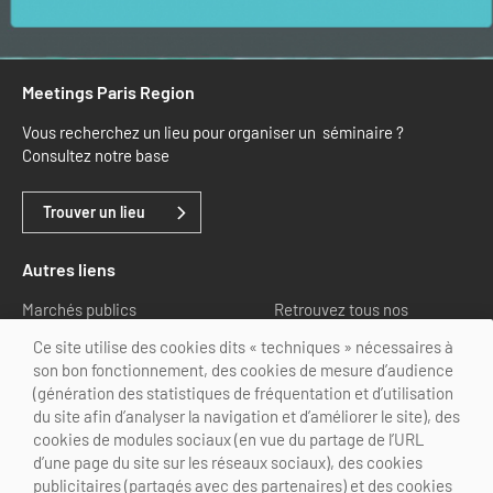
Meetings Paris Region
Vous recherchez un lieu pour organiser un séminaire ?
Consultez notre base
Trouver un lieu
Autres liens
Marchés publics
Retrouvez tous nos
partenaires
Ce site utilise des cookies dits « techniques » nécessaires à
son bon fonctionnement, des cookies de mesure d’audience
Nous suivre
(génération des statistiques de fréquentation et d’utilisation
du site afin d’analyser la navigation et d’améliorer le site), des
cookies de modules sociaux (en vue du partage de l’URL
d’une page du site sur les réseaux sociaux), des cookies
publicitaires (partagés avec des partenaires) et des cookies