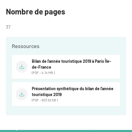
Newsletter BtoB
Annuaire accessibilité
Nombre de pages
Inscription à la newsletter
Le Label Villes et Villages Fleuris
37
Institutionnels du tourisme
L'organisation du label
Grands Evènements
Ressources
S'investir dans le label
L'organisation des visites
Bilan de l'année touristique 2019 à Paris Île-
de-France
Remise des Prix
(PDF - 4.14 MB )
Présentation synthétique du bilan de l'année
touristique 2019
(PDF - 923.52 KB )