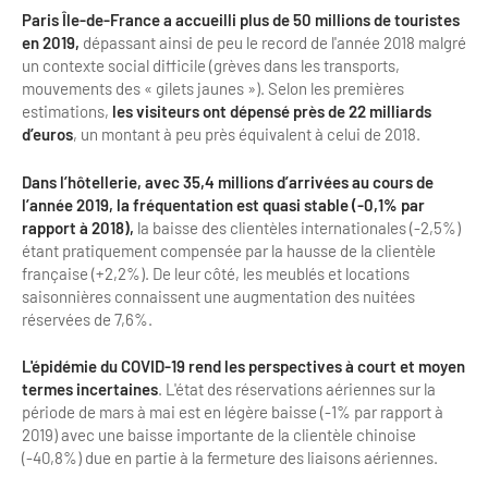
Paris Île-de-France a accueilli plus de 50 millions de touristes
Bilan des actions de professionnalisation
Golfs
en 2019,
dépassant ainsi de peu le record de l'année 2018 malgré
Améliorer l’expérience de vos visiteurs
un contexte social difficile (grèves dans les transports,
City Tours
mouvements des « gilets jaunes »). Selon les premières
estimations,
les visiteurs ont dépensé près de 22 milliards
Incentive et team building
Besoins et attentes des visiteurs
d’euros
, un montant à peu près équivalent à celui de 2018.
Logistique
Améliorer la qualité
Dans l’hôtellerie, avec 35,4 millions d’arrivées au cours de
Agences Réceptives et évènementielles
l’année 2019, la fréquentation est quasi stable (-0,1% par
Partage d'expériences professionnelles
rapport à 2018),
la baisse des clientèles internationales (-2,5%)
Guides et interprètes
étant pratiquement compensée par la hausse de la clientèle
Labels, Certifications et Normes
française (+2,2%). De leur côté, les meublés et locations
Services, Wifi, cartes
Accessibilité
saisonnières connaissent une augmentation des nuitées
réservées de 7,6%.
Autocaristes/Transporteurs/transféristes
Tourisme & Handicap
L'épidémie du COVID-19 rend les perspectives à court et moyen
termes incertaines
Destination Groupes
. L'état des réservations aériennes sur la
Se former et s'informer à l'Accessibilité
période de mars à mai est en légère baisse (-1% par rapport à
2019) avec une baisse importante de la clientèle chinoise
Nos publics en situation de handicap
Magazine Paris Region
(-40,8%) due en partie à la fermeture des liaisons aériennes.
Comment se rendre accessible?