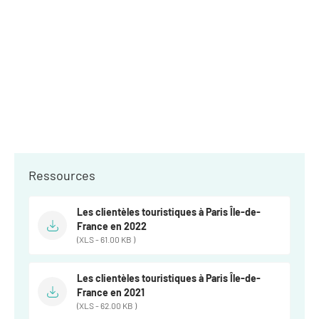
Newsletter BtoB
Annuaire accessibilité
Inscription à la newsletter
Le Label Villes et Villages Fleuris
Institutionnels du tourisme
L'organisation du label
Grands Evènements
S'investir dans le label
L'organisation des visites
Remise des Prix
Ressources
Les clientèles touristiques à Paris Île-de-
France en 2022
(XLS - 61.00 KB )
Les clientèles touristiques à Paris Île-de-
France en 2021
(XLS - 62.00 KB )