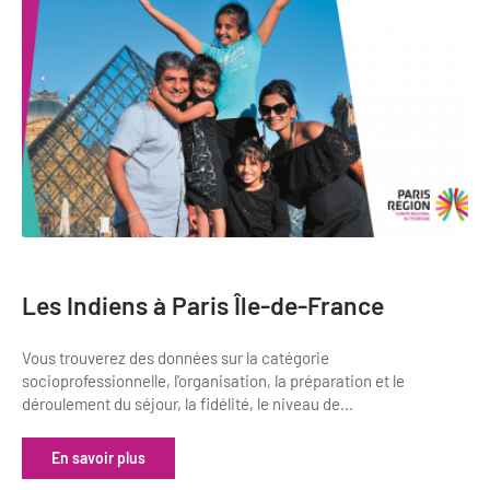
Newsletter BtoB
Annuaire accessibilité
Inscription à la newsletter
Le Label Villes et Villages Fleuris
Institutionnels du tourisme
L'organisation du label
Grands Evènements
S'investir dans le label
L'organisation des visites
Remise des Prix
Les Indiens à Paris Île-de-France
Vous trouverez des données sur la catégorie
socioprofessionnelle, l'organisation, la préparation et le
déroulement du séjour, la fidélité, le niveau de...
En savoir plus