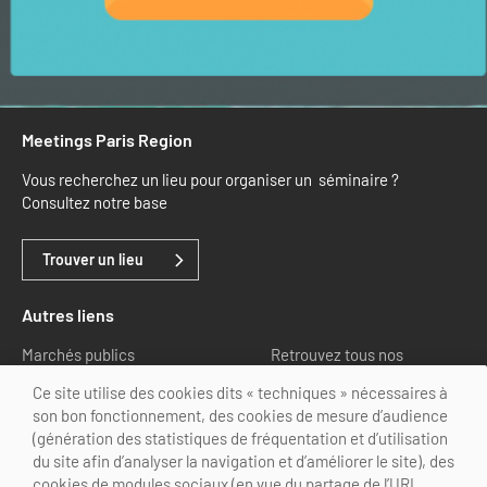
Meetings Paris Region
Vous recherchez un lieu pour organiser un séminaire ?
Consultez notre base
Trouver un lieu
Autres liens
Marchés publics
Retrouvez tous nos
partenaires
Ce site utilise des cookies dits « techniques » nécessaires à
son bon fonctionnement, des cookies de mesure d’audience
Nous suivre
(génération des statistiques de fréquentation et d’utilisation
du site afin d’analyser la navigation et d’améliorer le site), des
cookies de modules sociaux (en vue du partage de l’URL