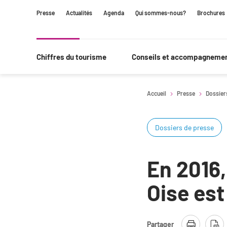
Contenu
Navigation
Recherche
Presse
Actualités
Agenda
Qui sommes-nous?
Brochures
principale
Chiffres du tourisme
Conseils et accompagneme
Accueil
Presse
Dossier
Dossiers de presse
En 2016,
Oise est
Partager