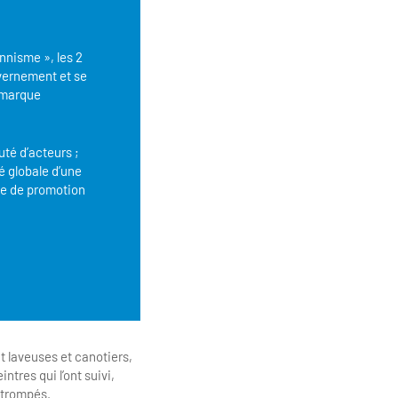
nnisme », les 2
uvernement et se
 marque
uté d’acteurs ;
té globale d’une
que de promotion
t laveuses et canotiers,
ntres qui l’ont suivi,
 trompés.