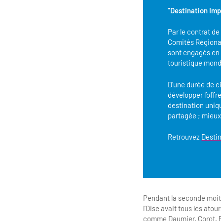
"Destination Im
Par le contrat d
Comités Régionau
sont engagés en
touristique mond
D’une durée de ci
développer l’offre
destination uniq
partagée ; mieux
Retrouvez
Desti
Pendant la seconde moiti
l’Oise avait tous les atou
comme Daumier, Corot, Pi