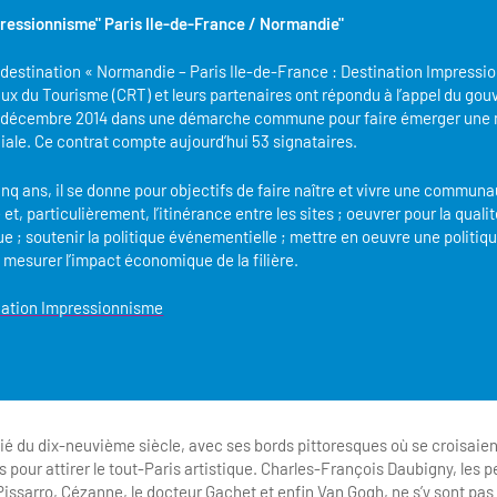
pressionnisme" Paris Ile-de-France / Normandie"
e destination « Normandie – Paris Ile-de-France : Destination Impressio
x du Tourisme (CRT) et leurs partenaires ont répondu à l’appel du go
 décembre 2014 dans une démarche commune pour faire émerger une
iale. Ce contrat compte aujourd’hui 53 signataires.
nq ans, il se donne pour objectifs de faire naître et vivre une communa
 et, particulièrement, l’itinérance entre les sites ; oeuvrer pour la quali
ue ; soutenir la politique événementielle ; mettre en oeuvre une politi
 mesurer l’impact économique de la filière.
nation Impressionnisme
é du dix-neuvième siècle, avec ses bords pittoresques où se croisaien
rs pour attirer le tout-Paris artistique. Charles-François Daubigny, les pei
ssarro, Cézanne, le docteur Gachet et enfin Van Gogh, ne s’y sont pas