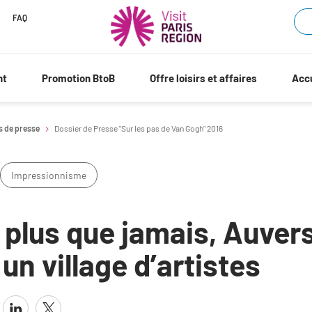
FAQ
nt
Promotion BtoB
Offre loisirs et affaires
Accu
s de presse
Dossier de Presse "Sur les pas de Van Gogh" 2016
Impressionnisme
 plus que jamais, Auver
 un village d’artistes