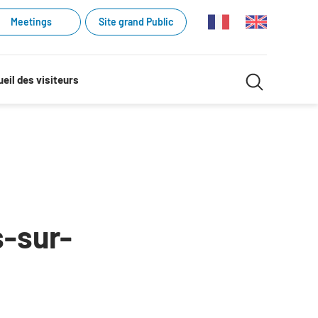
Meetings
Site grand Public
Recherche
eil des visiteurs
Recherch
dans
le
site
s-sur-