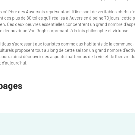
s célèbre des Auversois représentant l’Oise sont de véritables chefs-d’
 des plus de 80 toiles qu’il réalisa à Auvers en à peine 70 jours, cette 
 rien. Ces deux oeuvres essentielles concentrent un grand nombre d’as
 découvrir un Van Gogh surprenant, à la fois philosophe et virtuose.
ieux s’adressant aux touristes comme aux habitants de la commune, l
ulturels proposent tout au long de cette saison un grand nombre d’activ
urra ainsi découvrir des aspects inattendus de la vie et de l’oeuvre de
t d’aujourd’hui.
pages