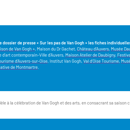
le dossier de presse
« Sur les pas de Van Gogh »
les fiches individuelle
ison de Van Gogh »
, Maison du Dr Gachet,
Château d’Auvers
,
Musée Da
ie d’art contemporain-Ville d’Auvers,
Maison Atelier de Daubigny
,
Festiv
ourisme d’Auvers-sur-Oise
, Institut Van Gogh,
Val d'Oise Tourisme
,
Musé
tiative de Montmartre
.
èle à la célébration de Van Gogh et des arts, en consacrant sa saison cul