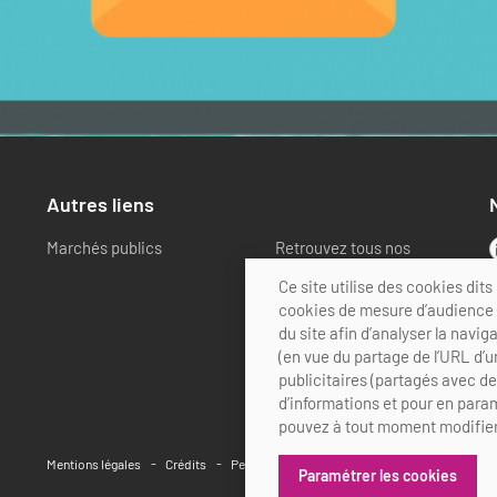
Autres liens
Marchés publics
Retrouvez tous nos
partenaires
Ce site utilise des cookies di
cookies de mesure d’audience (
du site afin d’analyser la navig
(en vue du partage de l’URL d’u
publicitaires (partagés avec d
d’informations et pour en param
pouvez à tout moment modifier
Mentions légales
Crédits
Personnalisation des cookies
Paramétrer les cookies