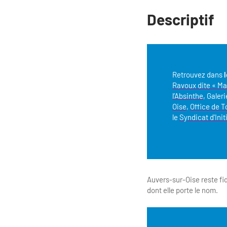
Descriptif
Retrouvez dans
Ravoux dite « Ma
l’Absinthe
, Galer
Oise
,
Office de T
le
Syndicat d'Ini
Auvers-sur-Oise reste fid
dont elle porte le nom.