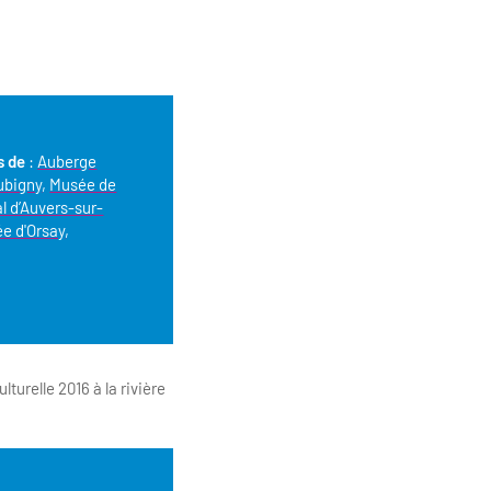
s de
:
Auberge
ubigny
,
Musée de
al d’Auvers-sur-
e d'Orsay
,
turelle 2016 à la rivière