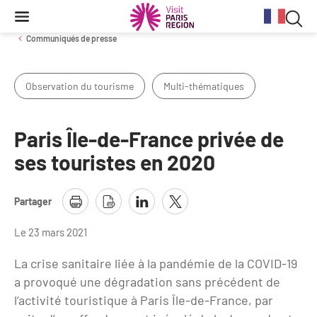
Reche
Contenu
Navigation
Recherche
principale
Rec
Communiqués de presse
dan
Observation du tourisme
Multi-thématiques
Conjoncture
Aides et financements
Services aux clientèles d'affaires
Organisez votre séminaire
Volontaires du Tourisme
le
site
Stratégie et plan d'actions BtoB 2026
Information Tourisme
Tableau de bord mensuel
Fonds Régional pour le Tourisme
Se déplacer à Paris Region
Paris Île-de-France privée de
Bilans
Aides financières et subventions
ses touristes en 2020
Calendrier des opérations de promotion
Evénements & actualités
Chiffre Spécial Covid
Tourisme durable
Travel Trade News
Partager
Expositions
Profils des clientèles
Les Offices de Tourisme
Évènements sportifs
Le 23 mars 2021
Clientèle francilienne
Outils pour vos professionnels
Guide de la Destination
La crise sanitaire liée à la pandémie de la COVID-19
Clientèle française
Outils pour votre Office de Tourisme
a provoqué une dégradation sans précédent de
Destination Impressionnisme
l’activité touristique à Paris Île-de-France, par
Clientèle de proximité
Lettres information réseau