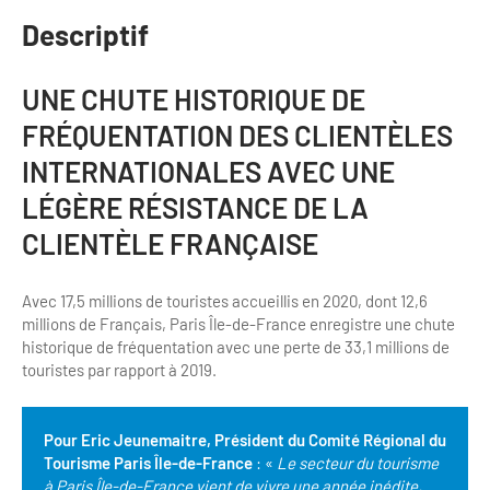
Bilan des actions de professionnalisation
Golfs
Descriptif
Améliorer l’expérience de vos visiteurs
City Tours
UNE CHUTE HISTORIQUE DE
Incentive et team building
Besoins et attentes des visiteurs
FRÉQUENTATION DES CLIENTÈLES
Logistique
Améliorer la qualité
INTERNATIONALES AVEC UNE
LÉGÈRE RÉSISTANCE DE LA
Agences Réceptives et évènementielles
Partage d'expériences professionnelles
CLIENTÈLE FRANÇAISE
Guides et interprètes
Labels, Certifications et Normes
Services, Wifi, cartes
Accessibilité
Avec 17,5 millions de touristes accueillis en 2020, dont 12,6
millions de Français, Paris Île-de-France enregistre une chute
Autocaristes/Transporteurs/transféristes
historique de fréquentation avec une perte de 33,1 millions de
Tourisme & Handicap
touristes par rapport à 2019.
Destination Groupes
Se former et s'informer à l'Accessibilité
Nos publics en situation de handicap
Pour Eric Jeunemaitre, Président du Comité Régional du
Magazine Paris Region
Tourisme Paris Île-de-France
: «
Le secteur du tourisme
Comment se rendre accessible?
à Paris Île-de-France vient de vivre une année inédite,