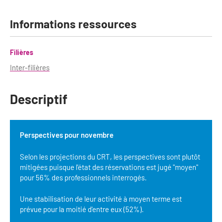
Bilan des actions de professionnalisation
Golfs
Informations ressources
Améliorer l’expérience de vos visiteurs
City Tours
Incentive et team building
Filières
Besoins et attentes des visiteurs
Inter-filières
Logistique
Améliorer la qualité
Agences Réceptives et évènementielles
Partage d'expériences professionnelles
Descriptif
Guides et interprètes
Labels, Certifications et Normes
Services, Wifi, cartes
Accessibilité
Perspectives pour novembre
Autocaristes/Transporteurs/transféristes
Selon les projections du CRT, les perspectives sont plutôt
Tourisme & Handicap
mitigées puisque l'état des réservations est jugé "moyen"
Destination Groupes
pour 56% des professionnels interrogés.
Se former et s'informer à l'Accessibilité
Nos publics en situation de handicap
Une stabilisation de leur activité à moyen terme est
Magazine Paris Region
prévue pour la moitié d'entre eux (52%).
Comment se rendre accessible?