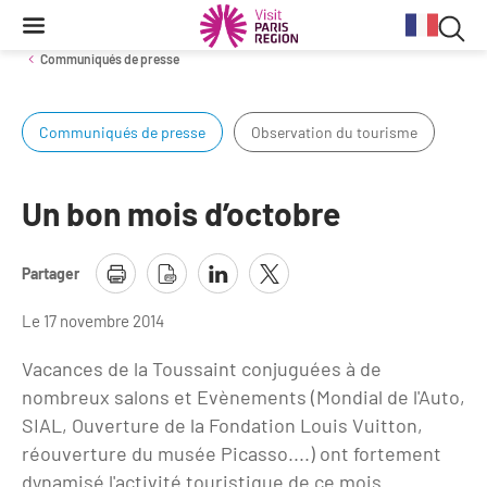
Reche
Contenu
Navigation
Recherche
principale
Rec
Communiqués de presse
dan
Communiqués de presse
Observation du tourisme
Conjoncture
Aides et financements
Services aux clientèles d'affaires
Organisez votre séminaire
Volontaires du Tourisme
le
site
Stratégie et plan d'actions BtoB 2026
Information Tourisme
Tableau de bord mensuel
Fonds Régional pour le Tourisme
Se déplacer à Paris Region
Un bon mois d’octobre
Bilans
Aides financières et subventions
Calendrier des opérations de promotion
Evénements & actualités
Partager
Chiffre Spécial Covid
Tourisme durable
Travel Trade News
Expositions
Profils des clientèles
Les Offices de Tourisme
Le 17 novembre 2014
Évènements sportifs
Vacances de la Toussaint conjuguées à de
Clientèle francilienne
Outils pour vos professionnels
nombreux salons et Evènements (Mondial de l'Auto,
Guide de la Destination
Clientèle française
Outils pour votre Office de Tourisme
SIAL, Ouverture de la Fondation Louis Vuitton,
réouverture du musée Picasso....) ont fortement
Destination Impressionnisme
Clientèle de proximité
Lettres information réseau
dynamisé l'activité touristique de ce mois.