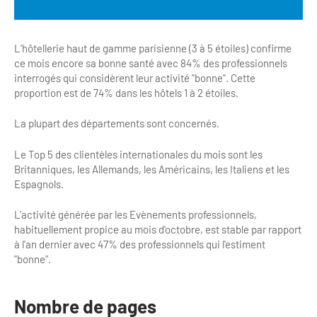
Newsletter BtoB
Annuaire accessibilité
Inscription à la newsletter
L’hôtellerie haut de gamme parisienne (3 à 5 étoiles) confirme
Le Label Villes et Villages Fleuris
ce mois encore sa bonne santé avec 84% des professionnels
Institutionnels du tourisme
interrogés qui considèrent leur activité "bonne". Cette
L'organisation du label
proportion est de 74% dans les hôtels 1 à 2 étoiles.
Grands Evènements
S'investir dans le label
La plupart des départements sont concernés.
L'organisation des visites
Le Top 5 des clientèles internationales du mois sont les
Britanniques, les Allemands, les Américains, les Italiens et les
Remise des Prix
Espagnols.
L'activité générée par les Evènements professionnels,
habituellement propice au mois d'octobre, est stable par rapport
à l'an dernier avec 47% des professionnels qui l'estiment
"bonne".
Nombre de pages