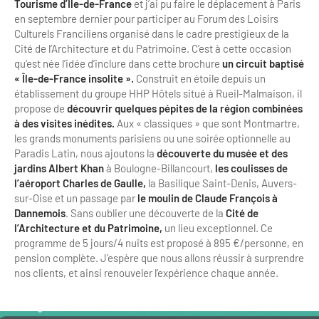
Tourisme d’Île-de-France
et j’ai pu faire le déplacement à Paris
en septembre dernier pour participer au Forum des Loisirs
Culturels Franciliens organisé dans le cadre prestigieux de la
Cité de l’Architecture et du Patrimoine. C’est à cette occasion
qu’est née l’idée d’inclure dans cette brochure
un circuit baptisé
« Île-de-France insolite ».
Construit en étoile depuis un
établissement du groupe HHP Hôtels situé à Rueil-Malmaison, il
propose de
découvrir quelques pépites de la région combinées
à des visites inédites.
Aux « classiques » que sont Montmartre,
les grands monuments parisiens ou une soirée optionnelle au
Paradis Latin, nous ajoutons la
découverte du musée et des
jardins Albert Khan
à Boulogne-Billancourt,
les coulisses de
l’aéroport Charles de Gaulle,
la Basilique Saint-Denis, Auvers-
sur-Oise et un passage par
le moulin de Claude François à
Dannemois
. Sans oublier une découverte de la
Cité de
l’Architecture et du Patrimoine,
un lieu exceptionnel. Ce
programme de 5 jours/4 nuits est proposé à 895 €/personne, en
pension complète. J’espère que nous allons réussir à surprendre
nos clients, et ainsi renouveler l’expérience chaque année.