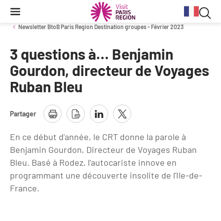
Reche
Contenu
Navigation
Recherche
principale
Rec
Newsletter BtoB Paris Region Destination groupes - Février 2023
dan
3 questions à… Benjamin
Conjoncture
Aides et financements
Services aux clientèles d'affaires
Organisez votre séminaire
Volontaires du Tourisme
le
Gourdon, directeur de Voyages
site
Ruban Bleu
Stratégie et plan d'actions BtoB 2026
Information Tourisme
Tableau de bord mensuel
Fonds Régional pour le Tourisme
Se déplacer à Paris Region
Bilans
Aides financières et subventions
Calendrier des opérations de promotion
Partager
Evénements & actualités
Chiffre Spécial Covid
Tourisme durable
Travel Trade News
En ce début d'année, le CRT donne la parole à
Expositions
Profils des clientèles
Les Offices de Tourisme
Benjamin Gourdon, Directeur de Voyages Ruban
Évènements sportifs
Bleu. Basé à Rodez, l'autocariste innove en
Clientèle francilienne
Outils pour vos professionnels
programmant une découverte insolite de l'Ile-de-
Guide de la Destination
France.
Clientèle française
Outils pour votre Office de Tourisme
Destination Impressionnisme
Clientèle de proximité
Lettres information réseau