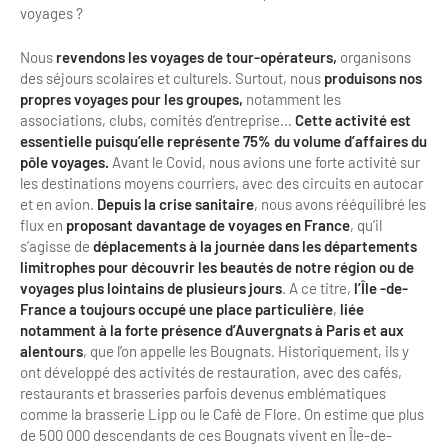
Newsletter BtoB
voyages ?
Annuaire accessibilité
Inscription à la newsletter
Nous
revendons les voyages de tour-opérateurs,
organisons
Le Label Villes et Villages Fleuris
des séjours scolaires et culturels. Surtout, nous
produisons nos
Institutionnels du tourisme
propres voyages pour les groupes,
notamment les
associations, clubs, comités d’entreprise…
Cette activité est
L'organisation du label
essentielle puisqu’elle représente 75% du volume d’affaires du
Grands Evènements
S'investir dans le label
pôle voyages.
Avant le Covid, nous avions une forte activité sur
les destinations moyens courriers, avec des circuits en autocar
L'organisation des visites
et en avion.
Depuis la crise sanitaire
, nous avons rééquilibré les
flux en
proposant davantage de voyages
en France
, qu’il
Remise des Prix
s’agisse de
déplacements à la journée dans les départements
limitrophes pour découvrir les beautés de notre région ou de
voyages plus lointains de plusieurs jours
. A ce titre,
l’Île -de-
France a toujours occupé une place particulière
,
liée
notamment à la forte présence d’Auvergnats à Paris et aux
alentours
, que l’on appelle les Bougnats. Historiquement, ils y
ont développé des activités de restauration, avec des cafés,
restaurants et brasseries parfois devenus emblématiques
comme la brasserie Lipp ou le Café de Flore. On estime que plus
de 500 000 descendants de ces Bougnats vivent en Île-de-