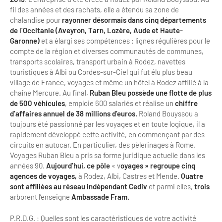
fil des années et des rachats, elle a étendu sa zone de
Bilan des actions de professionnalisation
Golfs
chalandise pour
rayonner désormais dans cinq départements
Améliorer l’expérience de vos visiteurs
de l’Occitanie (Aveyron, Tarn, Lozère, Aude et Haute-
City Tours
Garonne)
et a élargi ses compétences : lignes régulières pour le
compte de la région et diverses communautés de communes,
Incentive et team building
Besoins et attentes des visiteurs
transports scolaires, transport urbain à Rodez, navettes
Logistique
touristiques à Albi ou Cordes-sur-Ciel qui fut élu plus beau
Améliorer la qualité
village de France, voyages et même un hôtel à Rodez affilié à la
Agences Réceptives et évènementielles
chaîne Mercure. Au final,
Ruban Bleu possède une flotte de plus
Partage d'expériences professionnelles
de 500 véhicules
, emploie 600 salariés et réalise un
chiffre
Guides et interprètes
d’affaires annuel de 38 millions d’euros.
Roland Bouyssou a
Labels, Certifications et Normes
toujours été passionné par les voyages et en toute logique, il a
Services, Wifi, cartes
Accessibilité
rapidement développé cette activité, en commençant par des
circuits en autocar. En particulier, des pèlerinages à Rome.
Autocaristes/Transporteurs/transféristes
Voyages Ruban Bleu a pris sa forme juridique actuelle dans les
Tourisme & Handicap
années 90.
Aujourd’hui, ce pôle
« v
oyages » regroupe cinq
agences de voyages,
à Rodez, Albi, Castres et Mende.
Quatre
Destination Groupes
Se former et s'informer à l'Accessibilité
sont affiliées au réseau indépendant Cediv
et parmi elles,
trois
arborent l’enseigne
Ambassade Fram.
Nos publics en situation de handicap
Magazine Paris Region
Comment se rendre accessible?
P.R.D.G. : Quelles sont les caractéristiques de votre activité