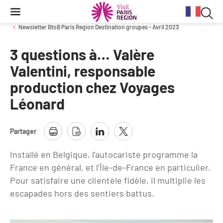
Reche
Contenu
Navigation
Recherche
principale
Rec
Newsletter BtoB Paris Region Destination groupes - Avril 2023
dan
3 questions à… Valère
Conjoncture
Aides et financements
Services aux clientèles d'affaires
Organisez votre séminaire
Volontaires du Tourisme
le
Valentini, responsable
site
production chez Voyages
Stratégie et plan d'actions BtoB 2026
Information Tourisme
Tableau de bord mensuel
Fonds Régional pour le Tourisme
Se déplacer à Paris Region
Léonard
Bilans
Aides financières et subventions
Calendrier des opérations de promotion
Evénements & actualités
Chiffre Spécial Covid
Tourisme durable
Partager
Travel Trade News
Expositions
Profils des clientèles
Les Offices de Tourisme
Installé en Belgique, l’autocariste programme la
Évènements sportifs
France en général, et l’Île-de-France en particulier.
Clientèle francilienne
Outils pour vos professionnels
Pour satisfaire une clientèle fidèle, il multiplie les
Guide de la Destination
Clientèle française
Outils pour votre Office de Tourisme
escapades hors des sentiers battus.
Destination Impressionnisme
Clientèle de proximité
Lettres information réseau