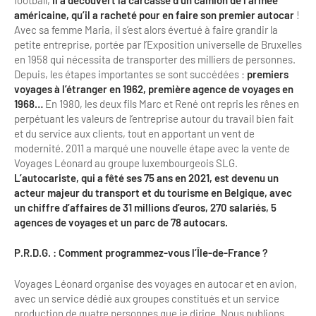
Bilan des actions de professionnalisation
américaine, qu’il a racheté pour en faire son premier autocar
!
Golfs
Avec sa femme Maria, il s’est alors évertué à faire grandir la
Améliorer l’expérience de vos visiteurs
petite entreprise, portée par l’Exposition universelle de Bruxelles
City Tours
en 1958 qui nécessita de transporter des milliers de personnes.
Incentive et team building
Depuis, les étapes importantes se sont succédées :
premiers
Besoins et attentes des visiteurs
voyages à l’étranger en 1962, première agence de voyages en
Logistique
1968…
En 1980, les deux fils Marc et René ont repris les rênes en
Améliorer la qualité
perpétuant les valeurs de l’entreprise autour du travail bien fait
Agences Réceptives et évènementielles
et du service aux clients, tout en apportant un vent de
Partage d'expériences professionnelles
modernité. 2011 a marqué une nouvelle étape avec la vente de
Guides et interprètes
Labels, Certifications et Normes
Voyages Léonard au groupe luxembourgeois SLG.
L’autocariste, qui a fêté ses 75 ans en 2021, est devenu un
Services, Wifi, cartes
Accessibilité
acteur majeur du transport et du tourisme en Belgique, avec
un chiffre d’affaires de 31 millions d’euros, 270 salariés, 5
Autocaristes/Transporteurs/transféristes
agences de voyages et un parc de 78 autocars.
Tourisme & Handicap
Destination Groupes
P.R.D.G. : Comment programmez-vous l’Île-de-France ?
Se former et s'informer à l'Accessibilité
Nos publics en situation de handicap
Voyages Léonard organise des voyages en autocar et en avion,
Magazine Paris Region
avec un service dédié aux groupes constitués et un service
Comment se rendre accessible?
production de quatre personnes que je dirige. Nous publions