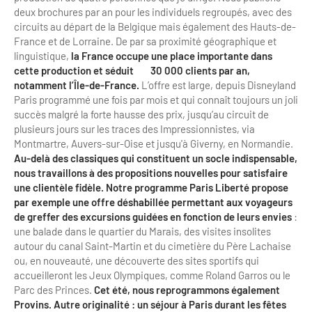
Newsletter BtoB
deux brochures par an pour les individuels regroupés, avec des
Annuaire accessibilité
circuits au départ de la Belgique mais également des Hauts-de-
Inscription à la newsletter
France et de Lorraine. De par sa proximité géographique et
Le Label Villes et Villages Fleuris
linguistique,
la France occupe une place importante dans
Institutionnels du tourisme
cette production et séduit 30 000 clients par an,
L'organisation du label
notamment l’Île-de-France.
L’offre est large, depuis Disneyland
Paris programmé une fois par mois et qui connaît toujours un joli
Grands Evènements
S'investir dans le label
succès malgré la forte hausse des prix, jusqu’au circuit de
plusieurs jours sur les traces des Impressionnistes, via
L'organisation des visites
Montmartre, Auvers-sur-Oise et jusqu'à Giverny, en Normandie.
Au-delà des classiques qui constituent un socle indispensable,
Remise des Prix
nous travaillons à des propositions nouvelles pour satisfaire
une clientèle fidèle.
Notre programme Paris Liberté propose
par exemple une offre déshabillée permettant aux voyageurs
de greffer des excursions guidées en fonction de leurs envies
:
une balade dans le quartier du Marais, des visites insolites
autour du canal Saint-Martin et du cimetière du Père Lachaise
ou, en nouveauté, une découverte des sites sportifs qui
accueilleront les Jeux Olympiques, comme Roland Garros ou le
Parc des Princes.
Cet été, nous reprogrammons également
Provins. Autre originalité : un séjour à Paris durant les fêtes