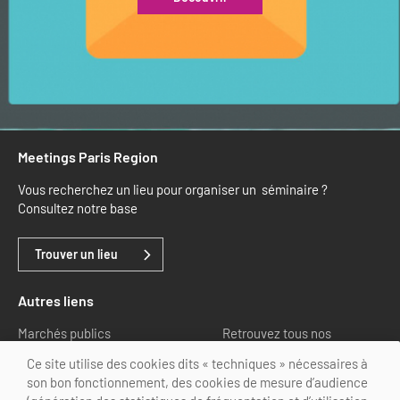
Meetings Paris Region
Vous recherchez un lieu pour organiser un séminaire ?
Consultez notre base
Trouver un lieu
Autres liens
Marchés publics
Retrouvez tous nos
partenaires
Ce site utilise des cookies dits « techniques » nécessaires à
son bon fonctionnement, des cookies de mesure d’audience
Nous suivre