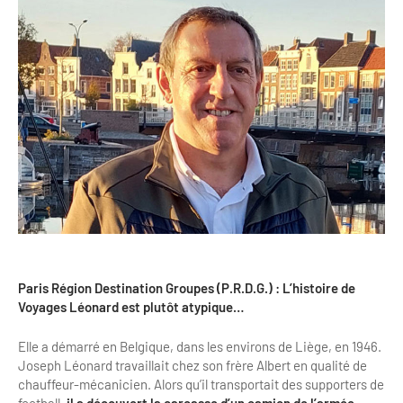
Clientèles lointaines
La liste des OT d'Île-de-France
Restaurants impressionnistes
Clientèles spécifiques
APIDAE
Hébergements impressionnistes
Etudes et enquêtes
Offres d'emplois et de stages
Offre culturelle impressionniste
Formations
Offre de la destination
Etudes thématiques
Dispositifs d'enquêtes
Mode d'emploi formations
Activités
Formations inter-filières
Musée - Monuments - Châteaux
Chiffres Annuels
Formations OT
Croisiéristes/Bateaux
Chiffres clés de la destination
Ateliers
Parcs d’attractions et animaliers
Paris Région Destination Groupes (P.R.D.G.) : L’histoire de
Repères annuel
Voyages Léonard est plutôt atypique…
Matinales
Cabarets et casino
Elle a démarré en Belgique, dans les environs de Liège, en 1946.
Webinaires
Expériences et visites
Joseph Léonard travaillait chez son frère Albert en qualité de
chauffeur-mécanicien. Alors qu’il transportait des supporters de
E-learning
Grands magasins et outlets
football,
il a découvert la carcasse d’un camion de l’armée