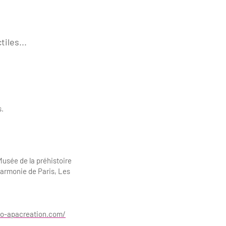
iles...
s.
Musée de la préhistoire
harmonie de Paris, Les
io-apacreation.com/