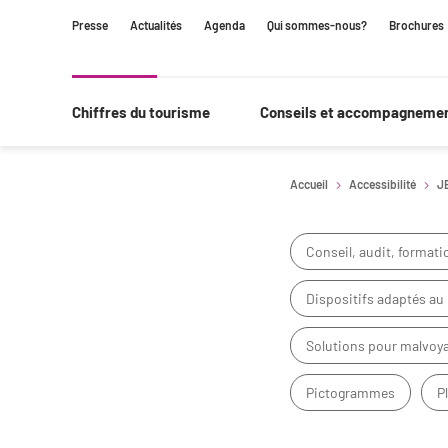
Contenu
Navigation
Recherche
Presse
Actualités
Agenda
Qui sommes-nous?
Brochures
principale
Chiffres du tourisme
Conseils et accompagneme
Accueil
Accessibilité
J
Conseil, audit, formati
Dispositifs adaptés au
Solutions pour malvoya
Pictogrammes
P