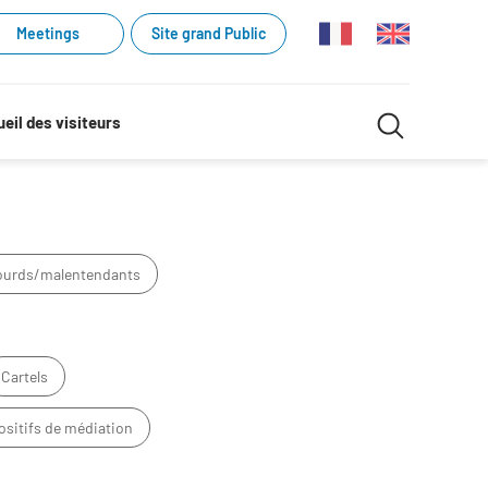
Meetings
Site grand Public
Recherche
eil des visiteurs
Recherch
dans
le
site
sourds/malentendants
Cartels
ositifs de médiation