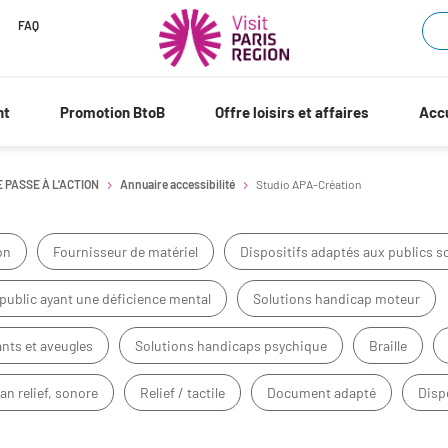
FAQ
nt
Promotion BtoB
Offre loisirs et affaires
Accu
E PASSE À L'ACTION
Annuaire accessibilité
Studio APA-Création
on
Fournisseur de matériel
Dispositifs adaptés aux publics 
 public ayant une déficience mental
Solutions handicap moteur
nts et aveugles
Solutions handicaps psychique
Braille
lan relief, sonore
Relief / tactile
Document adapté
Disp