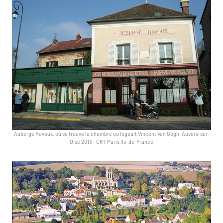
Auberge Ravoux, où se trouve la chambre où logeait Vincent Van Gogh, Auvers-sur-
Oise 2013
-
CRT Paris Ile-de-France