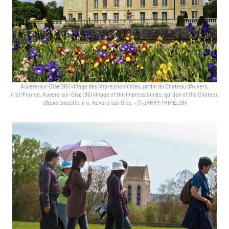
Auvers-sur-Oise (95) village des Impressionnistes, jardin du Chateau d'Auvers,
iris//France, Auvers-sur-Oise (95) village of the Impressionists, garden of the Chateau
d'Auvers castle, iris, Auvers-sur-Oise,
-
© JARRY-TRIPELON