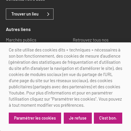
Trouver un lieu
Autres liens
Marchés publics
Retrouvez tous nos
partenaires
Ce site utilise des cookies dits « techniques » nécessaires à
son bon fonctionnement, des cookies de mesure d’audience
Nous suivre
(génération des statistiques de fréquentation et d’utilisation
du site afin d’analyser la navigation et d’améliorer le site), des
cookies de modules sociaux (en vue du partage de l’URL
d’une page du site sur les réseaux sociaux), des cookies
publicitaires (partagés avec des partenaires) et des cookies
Youtube. Pour plus d’informations et pour en paramétrer
@Choose Paris Region
l’utilisation cliquez sur "Paramétrer les cookies". Vous pouvez
Mentions légales
Crédits
Personnalisation des cookies
à tout moment modifier vos préférences.
Je refuse
C'est bon.
Paramétrer les cookies