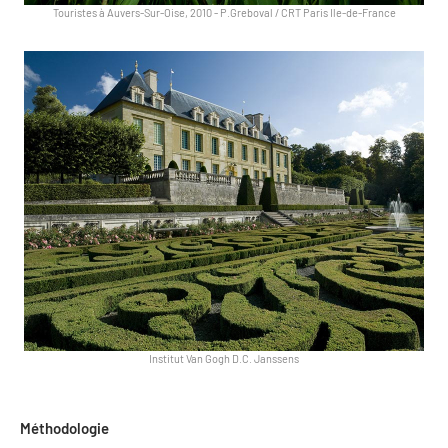
Touristes à Auvers-Sur-Oise, 2010
-
P.Greboval / CRT Paris Ile-de-France
Institut Van Gogh D.C. Janssens
Méthodologie