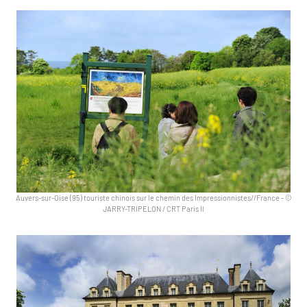
Auvers-sur-Oise (95) touriste chinois sur le chemin des Impressionnistes//France
-
©
JARRY-TRIPELON / CRT Paris Il