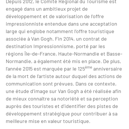
Depuis 2012, le Comité Régional du Tourisme est
Clientèles lointaines
La liste des OT d'Île-de-France
Restaurants impressionnistes
engagé dans un ambitieux projet de
développement et de valorisation de l’offre
Clientèles spécifiques
APIDAE
Hébergements impressionnistes
impressionniste entendue dans une acceptation
Etudes et enquêtes
Offres d'emplois et de stages
Offre culturelle impressionniste
large qui englobe notamment l’offre touristique
associée à Van Gogh. Fin 2014, un contrat de
Formations
Offre de la destination
Etudes thématiques
destination Impressionnisme, porté par les
régions Île-de-France, Haute-Normandie et Basse-
Dispositifs d'enquêtes
Mode d'emploi formations
Activités
Normandie, a également été mis en place. De plus,
Formations inter-filières
Musée - Monuments - Châteaux
ème
l’année 2015 est marquée par le 125
anniversaire
Chiffres Annuels
de la mort de l’artiste autour duquel des actions de
Formations OT
Croisiéristes/Bateaux
communication sont prévues. Dans ce contexte,
Chiffres clés de la destination
Ateliers
Parcs d’attractions et animaliers
une étude d’image sur Van Gogh a été réalisée afin
Repères annuel
de mieux connaître sa notoriété et sa perception
Matinales
Cabarets et casino
auprès des touristes et d’identifier des pistes de
Webinaires
développement stratégique pour contribuer à sa
Expériences et visites
meilleure mise en valeur touristique.
E-learning
Grands magasins et outlets