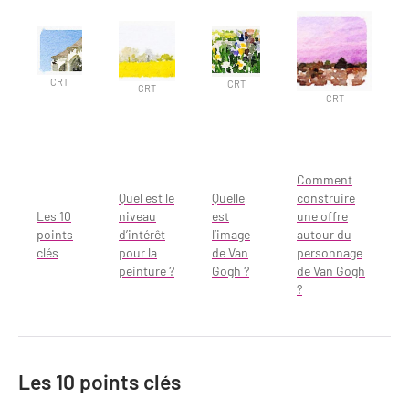
Newsletter BtoB
Annuaire accessibilité
Inscription à la newsletter
Le Label Villes et Villages Fleuris
CRT
Institutionnels du tourisme
CRT
CRT
CRT
L'organisation du label
Grands Evènements
S'investir dans le label
Comment
L'organisation des visites
Quel est le
Quelle
construire
Les 10
niveau
est
une offre
Remise des Prix
points
d’intérêt
l’image
autour du
clés
pour la
de Van
personnage
peinture ?
Gogh ?
de Van Gogh
?
Les 10 points clés