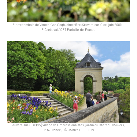
Pierre tombale de Vincent Van Gogh, cimetière d'Auvers-sur-Oise, juin 2009.
-
P.Greboval / CRT Paris Ile-de-France
Auvers-sur-Oise (95) village des Impressionnistes, jardin du Chateau d'Auvers,
iris//France,
-
© JARRY-TRIPELON