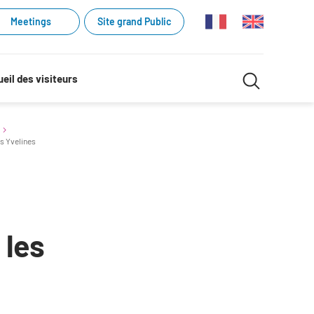
Meetings
Site grand Public
Recherche
eil des visiteurs
Recherch
dans
es Yvelines
le
site
 les