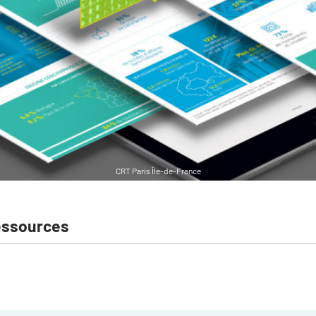
CRT Paris Île-de-France
essources