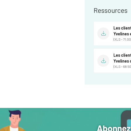
Ressources
Les clien
Yvelines
(XLS - 71.00
Les clien
Yvelines 
(XLS - 68.50
Abonnez-