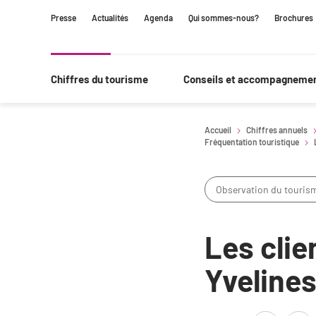
Contenu
Navigation
Recherche
Presse
Actualités
Agenda
Qui sommes-nous?
Brochures
principale
Chiffres du tourisme
Conseils et accompagneme
Accueil
Chiffres annuels
Fréquentation touristique
Observation du touris
Les clie
Yveline