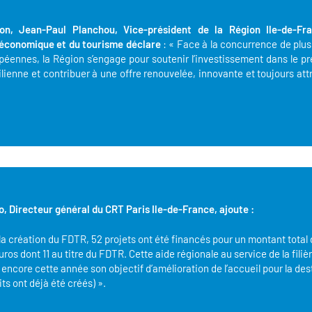
on, Jean-Paul Planchou, Vice-président de la Région Ile-de-Fr
économique et du tourisme
déclare
: « Face à la concurrence de plus
éennes, la Région s’engage pour soutenir l’investissement dans le p
lienne et contribuer à une offre renouvelée, innovante et toujours att
, Directeur général du CRT Paris Ile-de-France, ajoute :
 la création du FDTR, 52 projets ont été financés pour un montant total
euros dont 11 au titre du FDTR. Cette aide régionale au service de la filiè
 encore cette année son objectif d’amélioration de l’accueil pour la des
its ont déjà été créés) ».