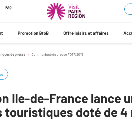
FAQ
nt
Promotion BtoB
Offre loisirs et affaires
Accu
iqués de presse
Communiqué de presse FDTR 2015
se
n Ile-de-France lance u
s touristiques doté de 4 