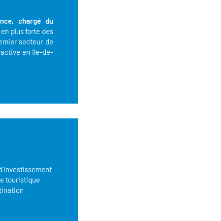
ance, chargé du
 en plus forte des
remier secteur de
ractive en Ile-de-
 d’investissement
re touristique
tination