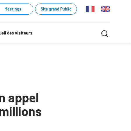
Meetings
Site grand Public
Recherche
eil des visiteurs
Recherch
dans
le
site
n appel
millions