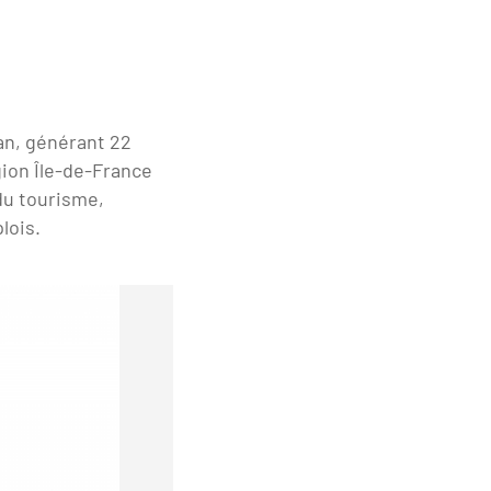
an, générant 22
gion Île-de-France
 du tourisme,
lois.