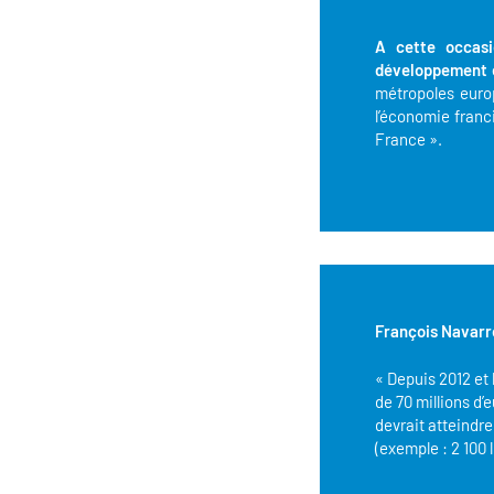
A cette occasi
développement 
métropoles europ
l’économie franci
France ».
François Navarro
« Depuis 2012 et
de 70 millions d’
devrait atteindre
(exemple : 2 100 l