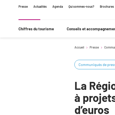
Contenu
Navigation
Recherche
Presse
Actualités
Agenda
Qui sommes-nous?
Brochures
principale
Chiffres du tourisme
Conseils et accompagneme
Accueil
Presse
Commun
Communiqués de pres
La Régio
à projet
d’euros