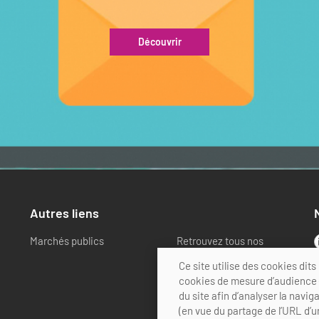
Découvrir
Autres liens
Marchés publics
Retrouvez tous nos
partenaires
Ce site utilise des cookies di
cookies de mesure d’audience (
du site afin d’analyser la navig
(en vue du partage de l’URL d’u