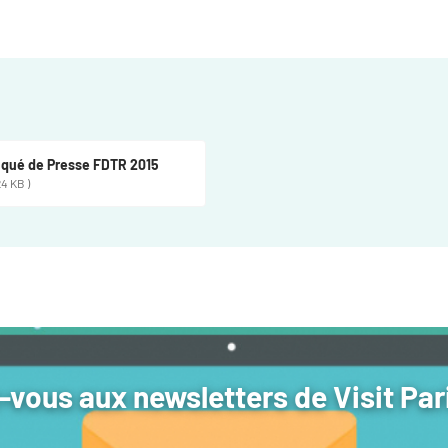
ué de Presse FDTR 2015
24 KB )
vous aux newsletters de Visit Par